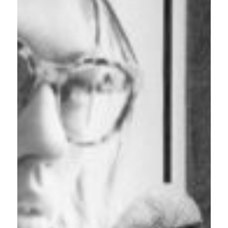
Une
nouvelle
alliance
entre
l’État
et
le
capital?