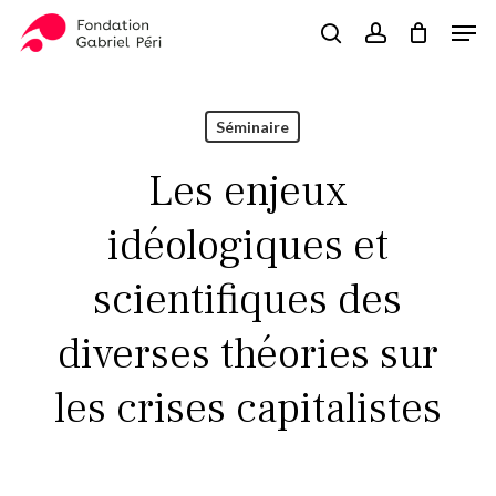
Skip
Men
to
search
account
Close
Panier
Cart
main
Close
content
Menu
Séminaire
Les enjeux
idéologiques et
scientifiques des
diverses théories sur
les crises capitalistes