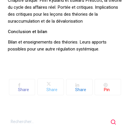
Chapitre unique. Finn Kydland et Edward Prescott, la théorie
du cycle des affaires réel. Portée et critiques. Implications
des critiques pour les leçons des théories de la
Votre panier est vide.
suraccumulation et de la dévalorisation
Retourner à la
Conclusion et bilan
librairie
Bilan et enseignements des théories. Leurs apports
possibles pour une autre régulation systémique.
Share
Share
Share
Pin