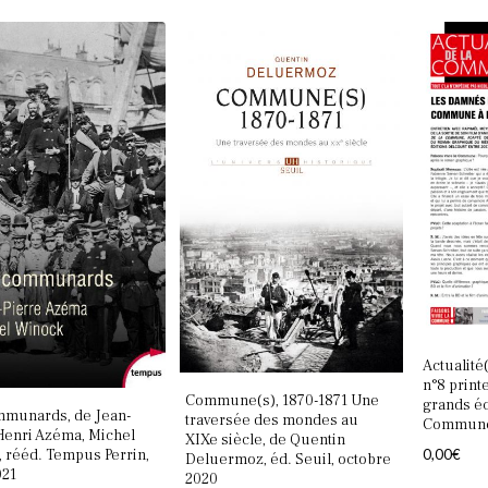
Actualit
n°8 print
Commune(s), 1870-1871 Une
grands éc
mmunards, de Jean-
traversée des mondes au
Commun
Henri Azéma, Michel
XIXe siècle, de Quentin
0,00
€
 rééd. Tempus Perrin,
Deluermoz, éd. Seuil, octobre
021
2020