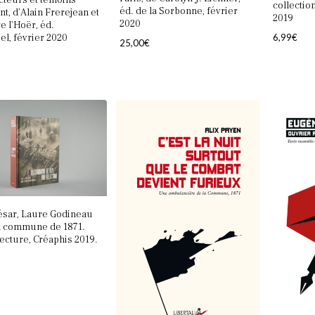
Acteurs et témoins
collectio
éd. de la Sorbonne, février
nt, d’Alain Frerejean et
2019
2020
e l’Hoër, éd.
6,99
€
pel, février 2020
25,00
€
ésar, Laure Godineau
La commune de 1871.
ecture, Créaphis 2019.