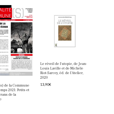
Votre panier est vide.
Retourner à la librairie
Le réveil de l’utopie, de Jean-
Louis Laville et de Michèle
Riot-Sarcey, éd. de l’Atelier,
2020
13,90
€
é(s) de la Commune
emps 2021: Petits et
rans de la
e