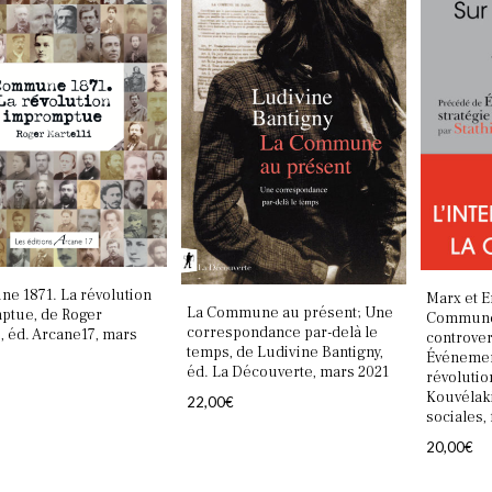
e 1871. La révolution
Marx et E
La Commune au présent; Une
ptue, de Roger
Commune 
correspondance par-delà le
i, éd. Arcane17, mars
controve
temps, de Ludivine Bantigny,
Événement
éd. La Découverte, mars 2021
révolutio
Kouvélaki
22,00
€
sociales,
20,00
€