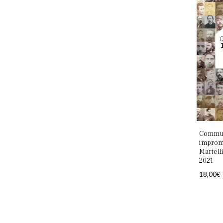
Commun
improm
Martell
2021
18,00
€