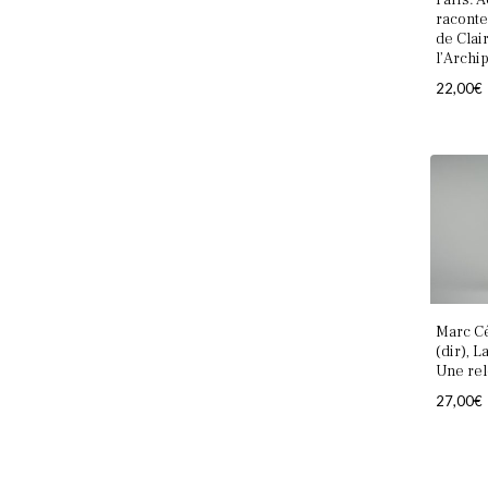
Paris. 
raconte
de Clair
l’Archi
22,00
€
Marc C
(dir), 
Une rel
27,00
€