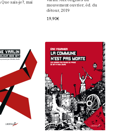
Varlin. Aux origines du
n Que sais-je?, mai
mouvement ouvrier, éd. du
détour, 2019
19,90
€