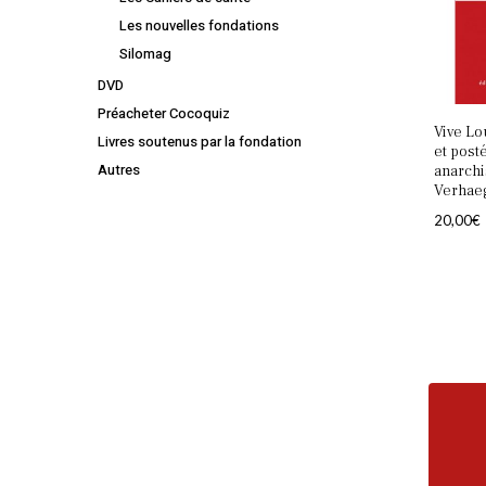
Les nouvelles fondations
Silomag
DVD
Préacheter Cocoquiz
Vive Lo
Livres soutenus par la fondation
et ­post
Autres
anarchi
Verhaeg
20,00
€