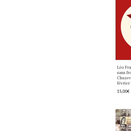
Léo Fr
sans fr
Chuzevil
février
15,00
€