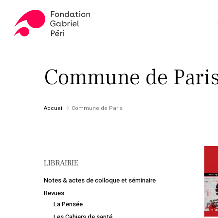
Skip
to
main
content
Appuyez sur ENTER pour rechercher ou ESC pour fer
Commune de Pari
Accueil
Commune de Paris
LIBRAIRIE
Notes & actes de colloque et séminaire
Revues
La Pensée
Les Cahiers de santé