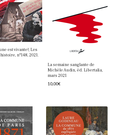
ancien
e est vivante!, Les
histoire, n°148, 2021.
La semaine sanglante de
Michèle Audin, éd. Libertalia,
mars 2021
10,00
€