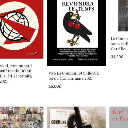
La Commu
sous la d
Cordillot,
34,50
€
ankel, communard
ontières de Julien
Vive La Commune! Collectif,
le, éd. Libertalia,
éd du Caïman, mars 2021
 2021
16,00
€