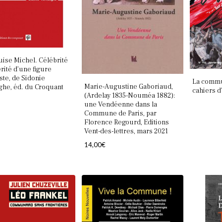
uise Michel. Célébrité
érité d’une ­figure
ste, de Sidonie
La commun
Marie-Augustine Gaboriaud,
he, éd. du Croquant
cahiers d’
(Ardelay 1835-Nouméa 1882):
une Vendéenne dans la
Commune de Paris, par
Florence Regourd, Editions
Vent-des-lettres, mars 2021
14,00
€