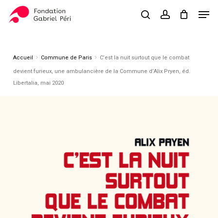
Skip
Men
to
search
account
Close
Panier
Cart
main
Close
content
Menu
Accueil
Commune de Paris
C’est la nuit surtout que le combat
devient furieux, une ambulancière de la Commune d’Alix Pryen, éd.
Libertalia, mai 2020