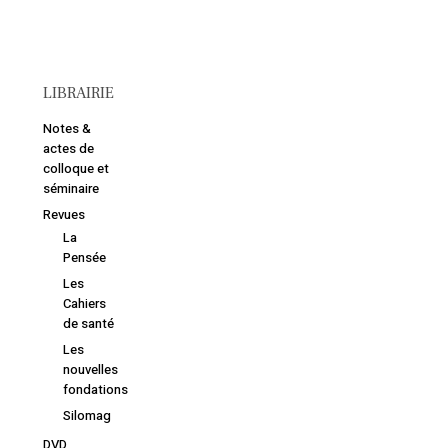
LIBRAIRIE
Notes &
actes de
colloque et
séminaire
Revues
La
Pensée
Les
Cahiers
de santé
Votre panier est vide.
Les
nouvelles
Retourner à la
fondations
librairie
Silomag
DVD