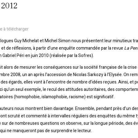
 2012
e à télécharger
logues Guy Michelat et Michel Simon nous présentent leur minutieux tra
 et de réflexions, à partir d’une enquête commandée par la revue
La Pen
 Gabriel Péri en juin 2010 (réalisée par la Sofres).
sait alors de mesurer les conséquences sur la société française de la cris
bre 2008, un an après l’accession de Nicolas Sarkozy à l’Elysée. On re
 des égards, elles vont à l’encontre de nombre d’idées reçues. Ainsi, et 
ci qu’un seul exemple, le recul des attitudes autoritaires, des comporte
atoires (homophobie, islamophobie, racisme) est significatif.
 auteurs nous montrent bien davantage. Ensemble, pendant près d’un de
ls ont scruté et commenté à intervalles réguliers des enquêtes du même t
 sur de nombreuses questions on observe, sur la longue période, des év
qui ne manqueront pas de surprendre le lecteur.