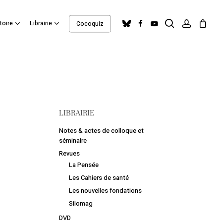
search
account
Close
bluesky
facebook
youtube
toire
Librairie
Cocoquiz
Cart
LIBRAIRIE
e
Notes & actes de colloque et
séminaire
Revues
La Pensée
Les Cahiers de santé
Les nouvelles fondations
Silomag
DVD