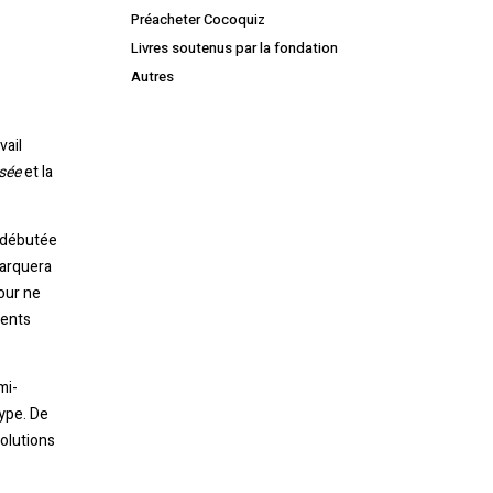
Préacheter Cocoquiz
Livres soutenus par la fondation
Autres
vail
sée
et la
e débutée
marquera
pour ne
ments
mi-
ype. De
olutions
Votre panier est vide.