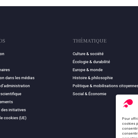
OS
THÉMATIQUE
ion
Culture & société
Écologie & durabilité
naires
Europe & monde
ion dans les médias
Histoire & philosophie
 d’administration
Politique & mobilisations citoyenne
 scientifique
Social & Économie
cements
 des initiatives
de cookies (UE)
Pour offr
cookies p
consentir
consentir