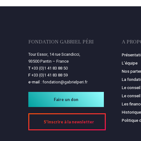
FONDATION GABRIEL PÉRI
A PROP
Tour Essor, 14 rue Scandicci,
Présentat
93500 Pantin – France
L’équipe
T
+33 (0)1 41 83 88 50
Nos parte
F
+33 (0)1 41 83 88 59
La fondat
e-mail :
fondation@gabrielperi.fr
Le conseil
Le conseil
Faire un don
Les finan
Historique
Politique 
S'inscrire à la newsletter