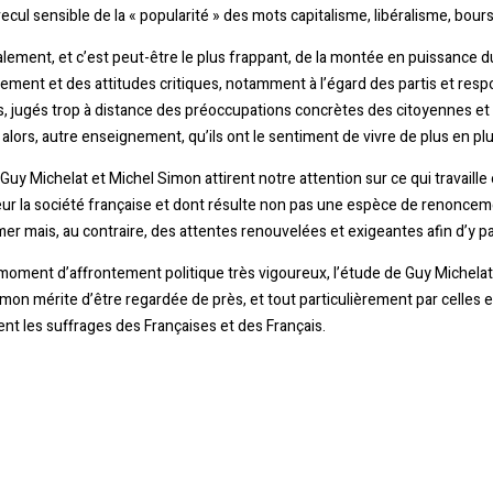
recul sensible de la « popularité » des mots capitalisme, libéralisme, bours
alement, et c’est peut-être le plus frappant, de la montée en puissance d
ment et des attitudes critiques, notamment à l’égard des partis et res
s, jugés trop à distance des préoccupations concrètes des citoyennes et
 alors, autre enseignement, qu’ils ont le sentiment de vivre de plus en plu
Guy Michelat et Michel Simon attirent notre attention sur ce qui travaille
r la société française et dont résulte non pas une espèce de renonceme
er mais, au contraire, des attentes renouvelées et exigeantes afin d’y pa
oment d’affrontement politique très vigoureux, l’étude de Guy Michelat
mon mérite d’être regardée de près, et tout particulièrement par celles 
ent les suffrages des Françaises et des Français.