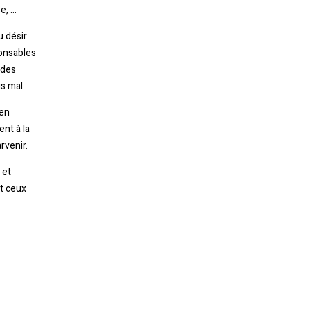
e, …
u désir
Retourner à la librairie
ponsables
 des
s mal.
 en
nt à la
rvenir.
 et
et ceux