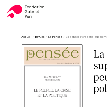
Skip
to
main
content
Appuyez sur ENTER pour rechercher ou ESC pour fer
Accueil
Revues
La Pensée
La pensée Hors série, supplément
La
su
peu
pol