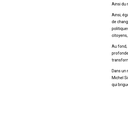
Ainsi du 
Ainsi, ég
de change
politique
citoyens,
Au fond, 
profondeu
transform
Dans un m
Michel Si
qui brigu