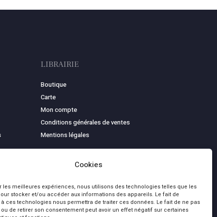
LIBRAIRIE
Boutique
Carte
Mon compte
Conditions générales de ventes
s
Mentions légales
Cookies
ir les meilleures expériences, nous utilisons des technologies telles que les
our stocker et/ou accéder aux informations des appareils. Le fait de
 à ces technologies nous permettra de traiter ces données. Le fait de ne pas
 ou de retirer son consentement peut avoir un effet négatif sur certaines