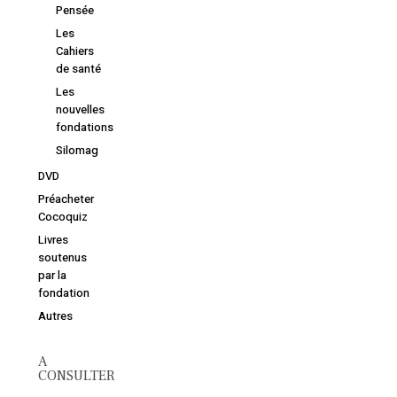
librairie
Pensée
Les
Cahiers
de santé
Les
nouvelles
fondations
Silomag
DVD
Préacheter
Cocoquiz
Livres
soutenus
par la
fondation
Autres
A
CONSULTER