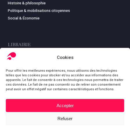
Histoire & philosophie
Politique & mobilisations citoyennes
Social & Économie
LIBRAIRIE
Boutique
Cookies
Carte
Pour offrir les meilleures expériences, nous utilisons des technologies
Mon compte
telles que les cookies pour stocker et/ou accéder aux informations des
Conditions générales de ventes
appareils. Le fait de consentir à ces technologies nous permettra de traiter
ces données. Le fait de ne pas consentir ou de retirer son consentement
Mentions légales
peut avoir un effet négatif sur certaines caractéristiques et fonctions.
Accepter
Sous-total :
0,00
€
© Fondation Gabriel Péri
Refuser
Voir le panier
Commander
bluesky
facebook
youtube