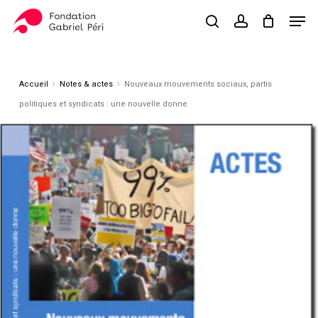
Skip
Men
to
search
account
Close
Panier
Cart
main
Close
content
Menu
Accueil
Notes & actes
Nouveaux mouvements sociaux, partis
politiques et syndicats : une nouvelle donne