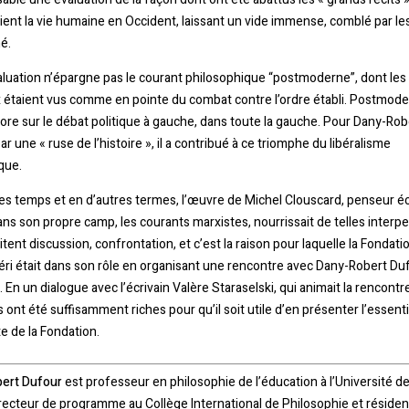
ient la vie humaine en Occident, laissant un vide immense, comblé par le
é.
luation n’épargne pas le courant philosophique “postmoderne”, dont les
 étaient vus comme en pointe du combat contre l’ordre établi. Postmoder
re sur le débat politique à gauche, dans toute la gauche. Pour Dany-Rob
ar une « ruse de l’histoire », il a contribué à ce triomphe du libéralisme
que.
es temps et en d’autres termes, l’œuvre de Michel Clouscard, penseur éc
ns son propre camp, les courants marxistes, nourrissait de telles interpel
itent discussion, confrontation, et c’est la raison pour laquelle la Fondati
éri était dans son rôle en organisant une rencontre avec Dany-Robert Duf
 En un dialogue avec l’écrivain Valère Staraselski, qui animait la rencontre
ont été suffisamment riches pour qu’il soit utile d’en présenter l’essent
e de la Fondation.
ert Dufour
est professeur en philosophie de l’éducation à l’Université de
directeur de programme au Collège International de Philosophie et résiden