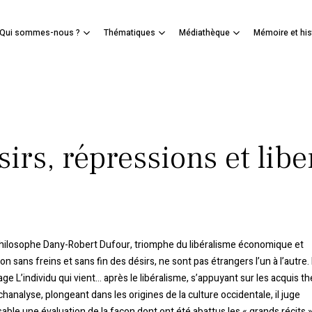
Panier
Qui sommes-nous ?
Thématiques
Médiathèque
Mémoire et his
mer
irs, répressions et libe
philosophe Dany-Robert Dufour, triomphe du libéralisme économique et
tion sans freins et sans fin des désirs, ne sont pas étrangers l’un à l’autre
ge L’individu qui vient… après le libéralisme, s’appuyant sur les acquis t
chanalyse, plongeant dans les origines de la culture occidentale, il juge
able une évaluation de la façon dont ont été abattus les « grands récits »