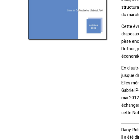
structura
du march
Cette éva
drapeaux
pèse enco
Dufour, p
économi
En d’autr
jusque da
Elles mér
Gabriel P
mai 2012.
échanges 
cette Not
Dany-Rob
Il a été 