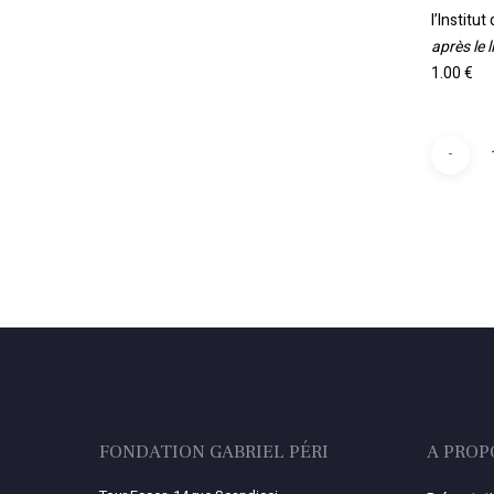
l’Institu
après le 
1.00 €
FONDATION GABRIEL PÉRI
A PROP