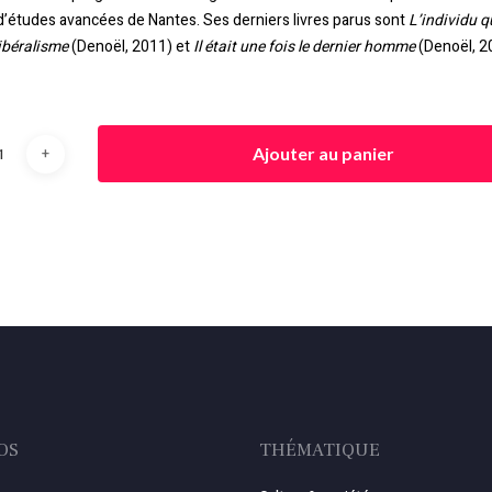
t d’études avancées de Nantes. Ses derniers livres parus sont
L’individu q
libéralisme
(Denoël, 2011) et
Il était une fois le dernier homme
(Denoël, 2
Ajouter au panier
OS
THÉMATIQUE