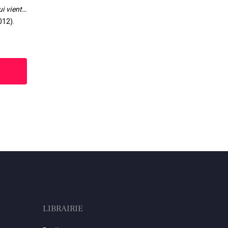
ui vient…
012).
LIBRAIRIE