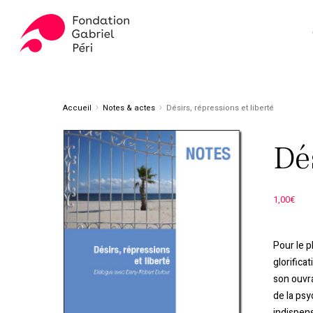
Skip
to
main
content
Appuyez sur ENTER pour rechercher ou ESC pour fer
Accueil
Notes & actes
Désirs, répressions et liberté
Dés
1,00
€
Pour le 
glorifica
son ouvra
de la psy
indispens