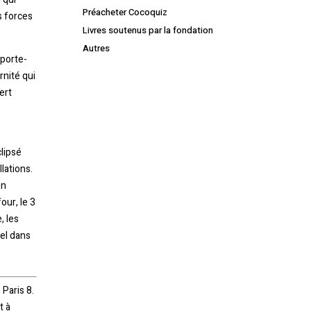
Préacheter Cocoquiz
s forces
Livres soutenus par la fondation
Autres
 porte-
nité qui
ert
lipsé
lations.
on
our, le 3
, les
iel dans
Votre panier est vide.
Retourner à la librairie
 Paris 8.
t à