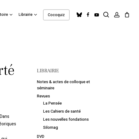
search
account
Close
bluesky
facebook
youtube
toire
Librairie
Cocoquiz
Cart
rté
LIBRAIRIE
Notes & actes de colloque et
séminaire
Revues
La Pensée
Les Cahiers de santé
. Dans
Les nouvelles fondations
héoriques
Silomag
DVD
 qui