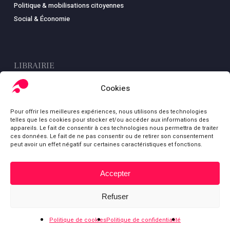
Politique & mobilisations citoyennes
Social & Économie
LIBRAIRIE
Boutique
Cookies
Carte
Pour offrir les meilleures expériences, nous utilisons des technologies
Mon compte
telles que les cookies pour stocker et/ou accéder aux informations des
Conditions générales de ventes
appareils. Le fait de consentir à ces technologies nous permettra de traiter
ces données. Le fait de ne pas consentir ou de retirer son consentement
Mentions légales
peut avoir un effet négatif sur certaines caractéristiques et fonctions.
Accepter
Sous-total :
0,00
€
© Fondation Gabriel Péri
Refuser
Voir le panier
Commander
bluesky
facebook
youtube
Politique de cookies
Politique de confidentialité