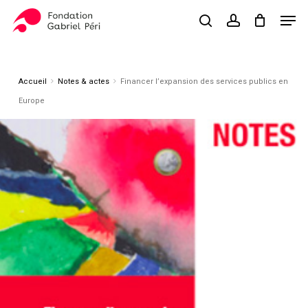
Skip
Men
to
search
account
Close
Panier
Cart
main
Close
content
Menu
Accueil
Notes & actes
Financer l’expansion des services publics en
Europe