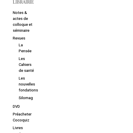
LIBRAIRIE
Notes &
actes de
colloque et
séminaire
Revues
Votre panier est vide.
La
Pensée
Les
Retourner à la
Cahiers
librairie
de santé
Les
nouvelles
fondations
Silomag
DVD
Préacheter
Cocoquiz
Livres