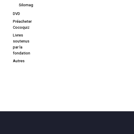
Silomag
DVD
Préacheter
Cocoquiz
Livres
soutenus
par la
fondation
Autres