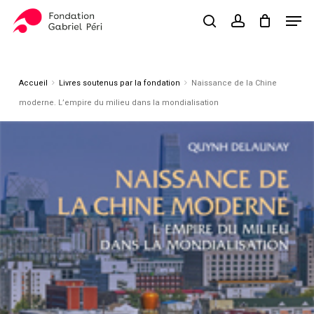
Skip
Men
to
search
account
Close
Panier
Cart
main
Close
content
Menu
Accueil
Livres soutenus par la fondation
Naissance de la Chine
moderne. L’empire du milieu dans la mondialisation