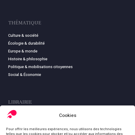
THÉMATIQUE
Culture & société
Écologie & durabilité
Europe & monde
Histoire & philosophie
Politique & mobilisations citoyennes
Social & Économie
LIBRAIRIE
Boutique
Cookies
Carte
Pour offrir les meilleures expériences, nous utilisons des technologies
Mon compte
telles que les cookies pour stocker et/ou accéder aux informations des