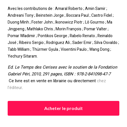
Avec les contributions de : Amaral Roberto ; Amin Samir ;
Andreani Tony ; Beinstein Jorge ; Boccara Paul ; Castro Fidel ;
Duong Minh ; Foster John ; Ikonowicz Piotr ; Lô Gourmo ; Ma
Jingpeng ; Mathlako Chris ; Morin François ; Pomar Valter ;
Pomar Wladimir ; Pontikos George ; Rabelo Renato ; Reinaldo
José ; Ribeiro Sergio ; Rodriguez Ali ; Sader Emir ; Silva Osvaldo ;
Tabb William ; Thürmer Gyula ; Visentini Paulo ; Wang Dong ;
Yechury Sitaram.
Ed. Le Temps des Cerises avec le soutien de la Fondation
Gabriel Péri, 2010, 291 pages, ISBN : 978-2-841098-47-7
Ce livre est en vente en librairie ou directement
chez
l’éditeur
.
Acheter le produit