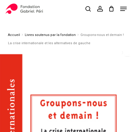
Skip
Men
to
search
account
Close
Panier
Cart
main
Close
content
Menu
Accueil
Livres soutenus par la fondation
Groupons-nous et demain !
La crise internationale et les alternatives de gauche