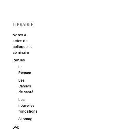
LIBRAIRIE
Votre panier est vide.
Notes &
actes de
Retourner à la
colloque et
librairie
séminaire
Revues
La
Pensée
Les
Cahiers
de santé
Les
nouvelles
fondations
Silomag
DVD