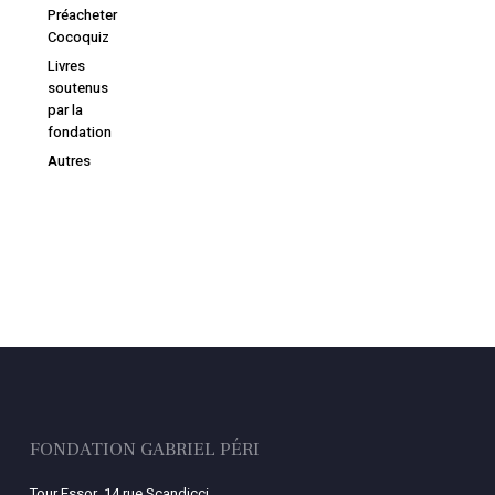
Préacheter
Cocoquiz
Livres
soutenus
par la
fondation
Autres
FONDATION GABRIEL PÉRI
Tour Essor, 14 rue Scandicci,