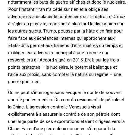
notamment les buts de guerre affichés et donc le nucléaire.
Pour l’instant l’Iran n’a cédé sur rien et a obligé ses
Votre panier est vide.
adversaires à déplacer le contentieux sur le détroit d’Ormuz
à régler au plus vite, reportant à plus tard la discussion sur
les autres sujets. Trump, poussé par la hâte d’en finir pour
Retourner à la
librairie
faire face aux échéances internes qui approchent aux
États-Unis permet aux Iraniens d’être maîtres du temps et
d’obliger leur adversaire principal à une formule qui
ressemblera à l’Accord signé en 2015. Bref, sur les trois
points prétextés – le nucléaire, le potentiel balistique et
l’aide aux proxis, sans compter la nature du régime – une
guerre pour rien.
On ne peut s’interroger sans évoquer le contexte souvent
abordé par les medias. Deux mots reviennent : le pétrole et
la Chine. L’agression contre le Venezuela visait
explicitement à s’assurer le contrôle de son pétrole dont
une large partie de ses exportations étaient dirigées vers la
Chine. Faire d’une pierre deux coups en s’emparant du