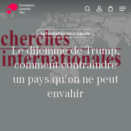
Skip
Men
to
search
account
Close
Panier
Cart
main
Close
content
Menu
La fondation vous signale
Le dilemme de Trump,
comment contraindre
un pays qu’on ne peut
envahir