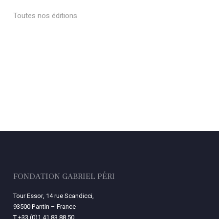
Toutes nos éditions
FONDATION GABRIEL PÉRI
Tour Essor, 14 rue Scandicci,
93500 Pantin – France
T
+33 (0)1 41 83 88 50