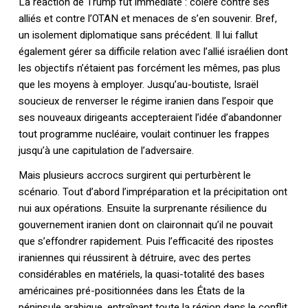
La réaction de Trump fut immédiate : colère contre ses
alliés et contre l’OTAN et menaces de s’en souvenir. Bref,
un isolement diplomatique sans précédent. Il lui fallut
également gérer sa difficile relation avec l’allié israélien dont
les objectifs n’étaient pas forcément les mêmes, pas plus
que les moyens à employer. Jusqu’au-boutiste, Israël
soucieux de renverser le régime iranien dans l’espoir que
ses nouveaux dirigeants accepteraient l’idée d’abandonner
tout programme nucléaire, voulait continuer les frappes
jusqu’à une capitulation de l’adversaire.
Mais plusieurs accrocs surgirent qui perturbèrent le
scénario. Tout d’abord l’impréparation et la précipitation ont
nui aux opérations. Ensuite la surprenante résilience du
gouvernement iranien dont on claironnait qu’il ne pouvait
que s’effondrer rapidement. Puis l’efficacité des ripostes
iraniennes qui réussirent à détruire, avec des pertes
considérables en matériels, la quasi-totalité des bases
américaines pré-positionnées dans les États de la
péninsule arabique, entraînant toute la région dans le conflit.