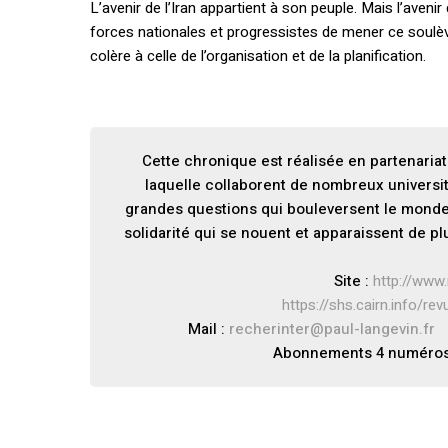
L’avenir de l’Iran appartient à son peuple. Mais l’avenir
forces nationales et progressistes de mener ce soulè
colère à celle de l’organisation et de la planification.
Cette chronique est réalisée en partenaria
laquelle collaborent de nombreux universi
grandes questions qui bouleversent le monde a
solidarité qui se nouent et apparaissent de p
Site :
http://www.
https://shs.cairn.info/re
Mail :
recherinter@paul-langevin.fr
6
Abonnements 4 numéros p