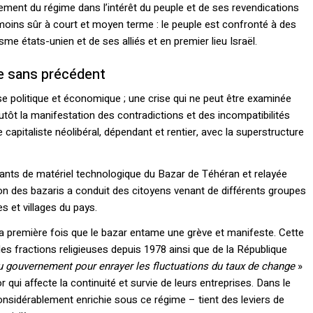
ement du régime dans l’intérêt du peuple et de ses revendications
moins sûr à court et moyen terme : le peuple est confronté à des
sme états-unien et de ses alliés et en premier lieu Israël.
se sans précédent
e politique et économique ; une crise qui ne peut être examinée
tôt la manifestation des contradictions et des incompatibilités
apitaliste néolibéral, dépendant et rentier, avec la superstructure
nts de matériel technologique du Bazar de Téhéran et relayée
tion des bazaris a conduit des citoyens venant de différents groupes
es et villages du pays.
 la première fois que le bazar entame une grève et manifeste. Cette
des fractions religieuses depuis 1978 ainsi que de la République
u gouvernement pour enrayer les fluctuations du taux de change
»
 qui affecte la continuité et survie de leurs entreprises. Dans le
nsidérablement enrichie sous ce régime – tient des leviers de