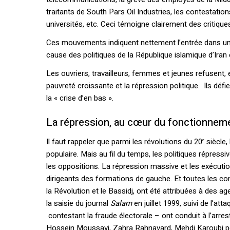
traitants de South Pars Oil Industries, les contestatio
universités, etc. Ceci témoigne clairement des critiqu
Ces mouvements indiquent nettement l’entrée dans une
cause des politiques de la République islamique d’Ira
Les ouvriers, travailleurs, femmes et jeunes refusent,
pauvreté croissante et la répression politique. Ils défi
la « crise d’en bas ».
La répression, au cœur du fonctionnem
Il faut rappeler que parmi les révolutions du 20
siècle,
e
populaire. Mais au fil du temps, les politiques répressi
les oppositions. La répression massive et les exécut
dirigeants des formations de gauche. Et toutes les co
la Révolution et le Bassidj, ont été attribuées à des a
la saisie du journal
Salam
en juillet 1999, suivi de l’a
contestant la fraude électorale – ont conduit à l’arres
Hossein Moussavi, Zahra Rahnavard, Mehdi Karoubi po