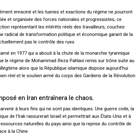
ment enraciné et les tueries et exactions du régime ne pourront
ifiée et organisée des forces nationales et progressistes, ce
tion représentant les intérêts réels des travailleurs, couches
me radical de transformation politique et économique garant de la
 actuellement pas le contrôle des rues.
amé en 1977 qui a abouti à la chute de la monarchie tyrannique
 que le régime de Mohammad Reza Pahlavi remis sur trône suite au
illégitime alors que la République islamique dispose aujourd’hui
 bien réel et le soutien armé du corps des Gardiens de la Révolution
posé en Iran entraînera le chaos.
rvenir à leurs fins qui ne sont pas identiques. Une guerre civile, la
ntique de l’Irak rassurerait Israël et permettrait aux États-Unis et à
 ressources naturelles du pays ainsi que la reprise du contrôle de
ace à la Chine.