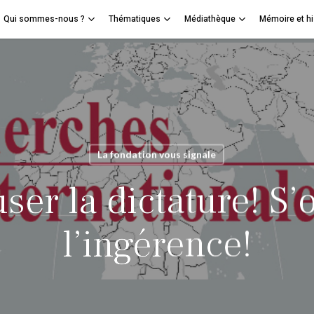
Qui sommes-nous ?
Thématiques
Médiathèque
Mémoire et hi
Panier
mer
La fondation vous signale
user la dictature! S
l’ingérence!