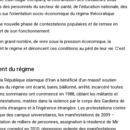
ns des personnels du secteur de santé, de l’éducation nationale, des
es sur l’orientation socio-économique du régime théocratique.
 nouvelle phase de contestations populaires et de remise en
n et de son fonctionnement.
 en grand nombre, de vivre sous la pression économique, la
ent le régime et dénoncent ces conditions au péril de leur vie. C’est
ent du régime
 la République islamique d’Iran a bénéficié d’un massif soutien
ves du régime ont écarté, banni, bâillonné, arrêté, incarcéré toutes
ions sommaires ont commencé en 1988, ciblant les militants et
ntestations, matées dans la violence par le corps des Gardiens de
gents étrangers et à l’ingérence étrangère. Les protestations contre
ttaque des campus universitaires, les manifestations de 2009 –
tation de milliers de personnes, assignation à résidence de Mir
ur complot en 2010, répression violente des manifestations