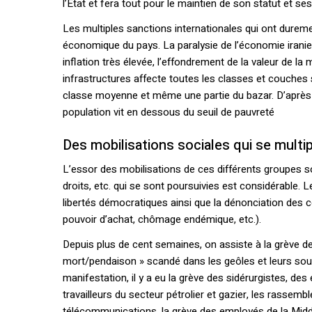
l’État et fera tout pour le maintien de son statut et ses
Les multiples sanctions internationales qui ont duremen
économique du pays. La paralysie de l’économie iranie
inflation très élevée, l’effondrement de la valeur de 
infrastructures affecte toutes les classes et couches 
classe moyenne et même une partie du bazar. D’après le
population vit en dessous du seuil de pauvreté
Des mobilisations sociales qui se multip
L’essor des mobilisations de ces différents groupes so
droits, etc. qui se sont poursuivies est considérable. L
libertés démocratiques ainsi que la dénonciation des
pouvoir d’achat, chômage endémique, etc.).
Depuis plus de cent semaines, on assiste à la grève de
mort/pendaison » scandé dans les geôles et leurs sou
manifestation, il y a eu la grève des sidérurgistes, de
travailleurs du secteur pétrolier et gazier, les rassem
télécommunications, la grève des employés de la Midd