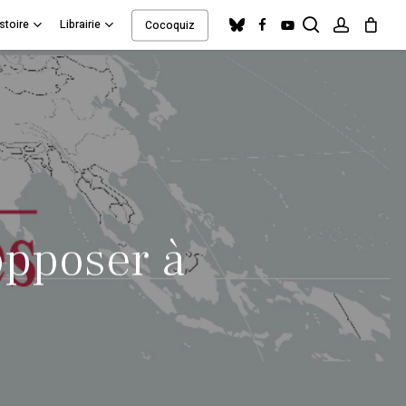
search
account
bluesky
facebook
youtube
stoire
Librairie
Cocoquiz
Close
Cart
’opposer à