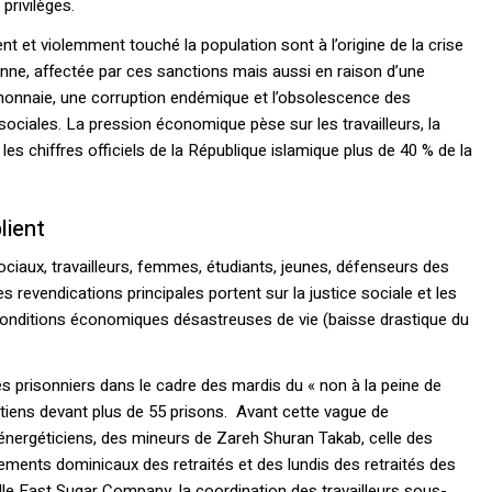
 privilèges.
t et violemment touché la population sont à l’origine de la crise
nne, affectée par ces sanctions mais aussi en raison d’une
la monnaie, une corruption endémique et l’obsolescence des
sociales. La pression économique pèse sur les travailleurs, la
s chiffres officiels de la République islamique plus de 40 % de la
lient
ciaux, travailleurs, femmes, étudiants, jeunes, défenseurs des
es revendications principales portent sur la justice sociale et les
 conditions économiques désastreuses de vie (baisse drastique du
s prisonniers dans le cadre des mardis du « non à la peine de
tiens devant plus de 55 prisons. Avant cette vague de
s énergéticiens, des mineurs de Zareh Shuran Takab, celle des
blements dominicaux des retraités et des lundis des retraités des
le East Sugar Company, la coordination des travailleurs sous-