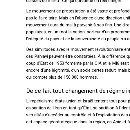
classes du milieu. Ce qui constitue un réel danger.
Le mouvement de protestation a été vaste et profondé
pas le faire taire. Mais en l’absence d’une direction un
mouvement aura du mal à parvenir à ses fins. Une direc
populaires, en un mot la nation, porteur d’un program
l’intégrité du pays et de la souveraineté du peuple n’a
Des similitudes avec le mouvement révolutionnaire ent
des Pahlavi peuvent être constatées. À la différence
coup d’Etat de 1953 fomenté par la CIA et le MI6 était 
encore d’une légitimité, d’un socle certes réduit, mais
qui compte plus de 150 000 hommes.
De ce fait tout changement de régime im
L’impérialisme états-unien et Israël tentent tout pour pa
disparition de l’Iran en tant qu’État, sa partition à l’ide
ses alliés d’accéder au contrôle et à l’exploitation des
cet espace géostratégique dans la région, en Asie et f