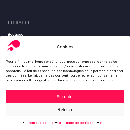
LIBRAIRIE
Boutique
Carte
Cookies
Mon compte
Conditions générales de ventes
Pour offrir les meilleures expériences, nous utilisons des technologies
Mentions légales
telles que les cookies pour stocker et/ou accéder aux informations des
appareils. Le fait de consentir à ces technologies nous permettra de traiter
ces données. Le fait de ne pas consentir ou de retirer son consentement
peut avoir un effet négatif sur certaines caractéristiques et fonctions.
© Fondation Gabriel Péri
Accepter
Sous-total :
0,00
€
bluesky
facebook
youtube
Refuser
Voir le panier
Commander
Politique de cookies
Politique de confidentialité