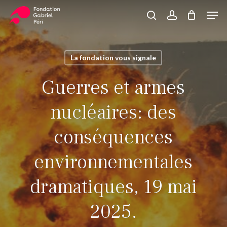
Skip
Men
to
search
account
Close
Panier
Cart
main
Close
content
Menu
La fondation vous signale
Guerres et armes
nucléaires: des
conséquences
environnementales
dramatiques, 19 mai
2025.