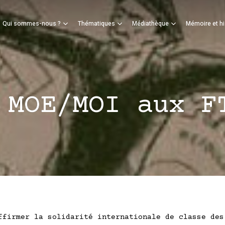
Panier
Qui sommes-nous ?
Thématiques
Médiathèque
Mémoire et hi
mer
 MOE/MOI aux F
ffirmer la solidarité internationale de classe des