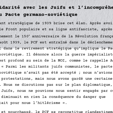
idarité avec les Juifs et l’incompréh
u Pacte germano-soviétique
ant stratégique de 1939 brise cet élan. Après avoi
le Front populaire et sa ligne antifasciste, après
nement le 150
e
anniversaire de la Révolution franç
août 1939, le PCF est entraîné dans le déclencheme
t dans le revirement stratégique qu’implique le Pa
soviétique. Il dénonce alors la guerre impérialist
est profond au sein de la MOI, comme le rappelle A
 « Parmi les militants juifs communistes, le pacte
soviétique n’avait pas été accepté ; nous n’avions
 protestations, mais nous avons gardé une certaine
. Nous ne discutions pas sur le plan diplomatique,
 Juifs, nous ne pouvions nous sentir engagés par c
 diminuait en rien la conséquence du danger que
tait pour nous l’hitlérisme ».
 et pourchassé, le PCF se reconstitue clandestinem