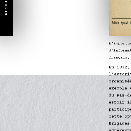
RETOUR
L’importa
d’informa
français,
En 1932,
l’autori
organisé
exemple 
du Pas-d
espoir i
particip
cette op
Brigades
adhérent