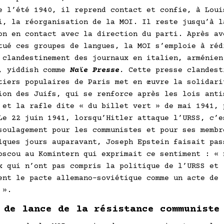
e l’été 1940, il reprend contact et confie, à Loui
i, la réorganisation de la MOI. Il reste jusqu’à l
on en contact avec la direction du parti. Après av
tué ces groupes de langues, la MOI s’emploie à réd
 clandestinement des journaux en italien, arménien
, yiddish comme
Naïe Presse
.
Cette presse clandest
tiers populaires de Paris met en œuvre la solidari
ion des Juifs, qui se renforce après les lois anti
 et la rafle dite « du billet vert » de mai 1941, 
Le 22 juin 1941, lorsqu’Hitler attaque l’URSS, c’e
soulagement pour les communistes et pour ses membr
lques jours auparavant, Joseph Epstein faisait pas
oscou au Komintern qui exprimait ce sentiment : « 
x qui n’ont pas compris la politique de l’URSS et
ent le pacte allemano-soviétique comme un acte de
 ».
 de lance de la résistance communiste