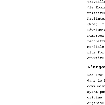
travaill
(le Komi
unitaire
Profinte
(MOE). I
Révoluti
nombreux
reconstr
mondiale
plus for
ouvrière
L’orga
Dès 1924
dans le 
communis
ayant po
origine.
organise