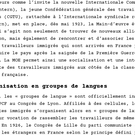
eurs comme l’invite la nouvelle Internationale Com
ntern), la jeune Confédération générale des travai
s (CGTU), rattachée à l’Internationale syndicale r
rn), met en place, dès mai 1923, la Main-d’œuvre é
l s’agit non seulement de trouver de nouveaux alli
on, mais également de rencontrer et d’associer les
 travailleurs immigrés qui sont arrivés en France 
uire le pays après la saignée de la Première Guerr
. La MOE permet ainsi une socialisation et une int
te des travailleurs immigrés aux côtés de la class
 française.
nisation en groupes de langues
, les « groupes de langue » sont officiellement in
PCF au Congrès de Lyon. Affiliés à des cellules, l
tes immigrés s’organisent alors en « groupes de la
ur vocation de rassembler les travailleurs de même
 En 1926, le Congrès de Lille du parti communiste 
 les étrangers en France selon le principe défini 