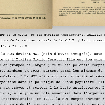
nce de la M.O.E. et les diverses immigrations
, Bulletin 
tions de la section centrale de la M.O.E. / Parti commun
 [1929 ?], 93 p.
 la MOE devient MOI (Main-d’œuvre immigrée), sous
té de l’Italien Giulio Ceretti. Elle est toujours
e en groupes de langue ; celui des polonais compta
600 membres en 1932, surtout parmi les mineurs du 
e-Calais. ? La MOI s’inscrit avec vitalité et même
mportant dans la politique de Front populaire. Ell
e aux grèves et surtout à la lutte antifasciste. D
tique, elle joue un rôle essentiel dans l’organisa
 internationales. En 1937, la MOI compte environ 6
s au sein de 15 groupes de langue (italien, polona