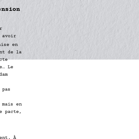
ension
r
 avoir
aise en
nt de la
cte
e… Le
dam
 pas
 mais en
e pacte,
ent. À