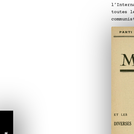
l’Intern
toutes l
communis