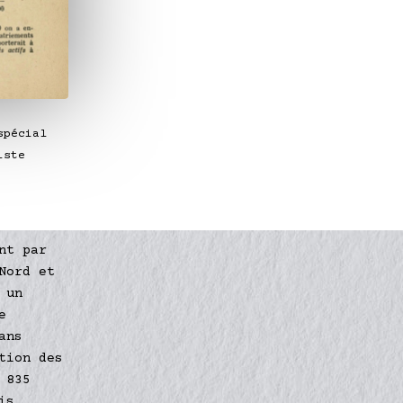
spécial
iste
nt par
Nord et
 un
e
ans
tion des
 835
is,