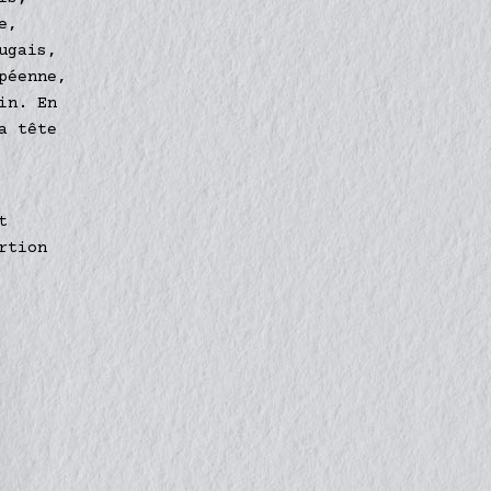
e,
ugais,
péenne,
in. En
a tête
t
rtion
Votre panier est vide.
Retourner à la librairie