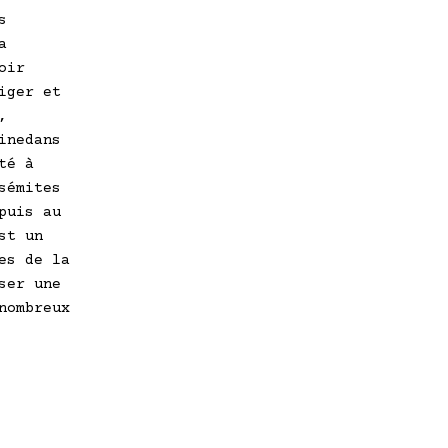
s
a
oir
iger et
,
inedans
té à
sémites
puis au
st un
es de la
ser une
nombreux