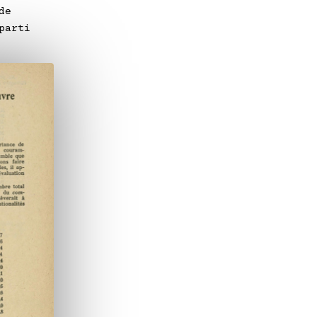
de
parti