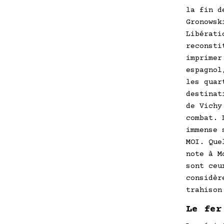
la fin d
Gronowsk
Libérati
reconsti
imprimer
espagnol
les quar
destinat
de Vichy
combat. 
immense 
MOI. Que
note à M
sont ceu
considèr
trahison
Le fer