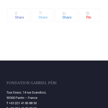
Share
Share
Share
Pin
Votre panier est vide.
Retourner à la
librairie
FONDATION GABRIEL PÉRI
Tour Essor, 14 rue Scandicci,
93500 Pantin – France
T
+33 (0)1 41 83 88 50