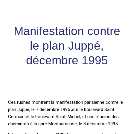
Skip
Men
to
search
account
Close
Panier
Cart
main
Close
content
Menu
Manifestation contre
le plan Juppé,
décembre 1995
Ces rushes montrent la manifestation parisienne contre le
plan Juppé, le 7 décembre 1995 ,sur le boulevard Saint
Germain et le boulevard Saint-Michel, et une réunion des
cheminots à la gare Montparnasse, le 8 décembre 1995.