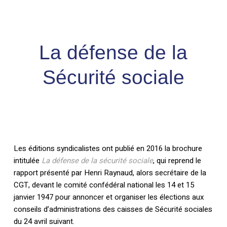
Skip
Men
to
search
account
Close
Panier
Cart
main
Close
content
Menu
La défense de la
Sécurité sociale
Les éditions syndicalistes ont publié en 2016 la brochure
intitulée
La défense de la sécurité sociale
, qui reprend le
rapport présenté par Henri Raynaud, alors secrétaire de la
CGT, devant le comité confédéral national les 14 et 15
janvier 1947 pour annoncer et organiser les élections aux
conseils d’administrations des caisses de Sécurité sociales
du 24 avril suivant.