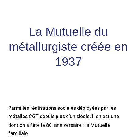
Skip
Men
to
search
account
Close
Panier
Cart
main
Close
content
Menu
La Mutuelle du
métallurgiste créée en
1937
Parmi les réalisations sociales déployées par les
métallos CGT depuis plus d’un siècle, il en est une
dont on a fêté le 80
anniversaire : la Mutuelle
e
familiale.