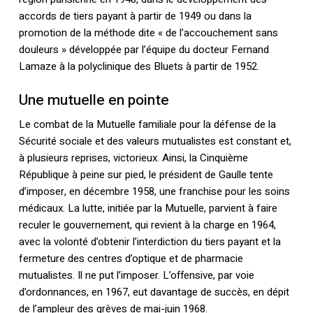
accords de tiers payant à partir de 1949 ou dans la
promotion de la méthode dite « de l’accouchement sans
douleurs » développée par l’équipe du docteur Fernand
Lamaze à la polyclinique des Bluets à partir de 1952.
Une mutuelle en pointe
Le combat de la Mutuelle familiale pour la défense de la
Sécurité sociale et des valeurs mutualistes est constant et,
à plusieurs reprises, victorieux. Ainsi, la Cinquième
République à peine sur pied, le président de Gaulle tente
d’imposer, en décembre 1958, une franchise pour les soins
Votre panier est vide.
médicaux. La lutte, initiée par la Mutuelle, parvient à faire
reculer le gouvernement, qui revient à la charge en 1964,
Retourner à la
librairie
avec la volonté d’obtenir l’interdiction du tiers payant et la
fermeture des centres d’optique et de pharmacie
mutualistes. Il ne put l’imposer. L’offensive, par voie
d’ordonnances, en 1967, eut davantage de succès, en dépit
de l’ampleur des grèves de mai-juin 1968.