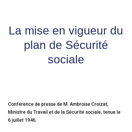
Skip
Men
to
search
account
Close
Panier
Cart
main
Close
content
Menu
La mise en vigueur du
plan de Sécurité
sociale
Conférence de presse de M. Ambroise Croizat,
Ministre du Travail et de la Sécurité sociale, tenue le
6 juillet 1946
.