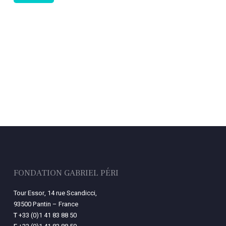
FONDATION GABRIEL PÉRI
Tour Essor, 14 rue Scandicci,
93500 Pantin – France
T
+33 (0)1 41 83 88 50