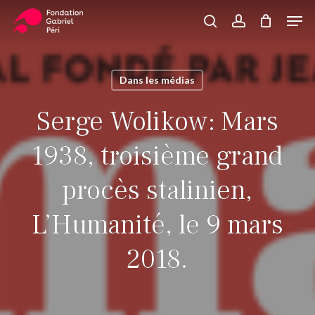
Skip
Men
to
search
account
Close
Panier
Cart
main
Close
content
Menu
Dans les médias
Serge Wolikow: Mars
1938, troisième grand
procès stalinien,
L’Humanité, le 9 mars
2018.