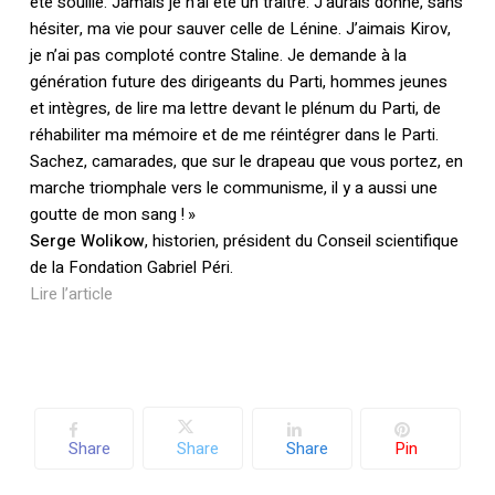
été souillé. Jamais je n’ai été un traître. J’aurais donné, sans
hésiter, ma vie pour sauver celle de Lénine. J’aimais Kirov,
je n’ai pas comploté contre Staline. Je demande à la
génération future des dirigeants du Parti, hommes jeunes
et intègres, de lire ma lettre devant le plénum du Parti, de
réhabiliter ma mémoire et de me réintégrer dans le Parti.
Sachez, camarades, que sur le drapeau que vous portez, en
marche triomphale vers le communisme, il y a aussi une
goutte de mon sang ! »
Serge Wolikow
, historien, président du Conseil scientifique
de la Fondation Gabriel Péri.
Lire l’article
Share
Share
Share
Pin