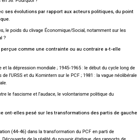
 en 36. Pourquoi ?
ec ses évolutions par rapport aux acteurs politiques, du point
ique.
ées, le poids du clivage Économique/Social, notamment sur les
l ?
té perçue comme une contrainte ou au contraire a-t-elle
re et la dépression mondiale ; 1945-1965 : le début du cycle long de
ds de l’URSS et du Komintern sur le PCF ; 1981 : la vague néolibérale
ale.
tre le fascisme et l’audace, le volontarisme politique du
 ont-elles pesé sur les transformations des partis de gauche
ration (44-46) dans la transformation du PCF en parti de
Découverte de la réalité du pouvoir étatique, des rapports de