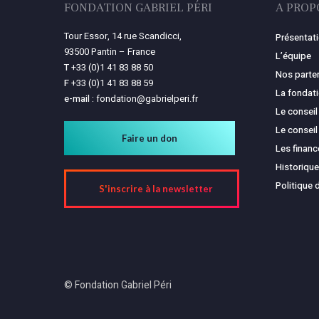
FONDATION GABRIEL PÉRI
A PROP
Tour Essor, 14 rue Scandicci,
Présentat
93500 Pantin – France
L’équipe
T
+33 (0)1 41 83 88 50
Nos parte
F
+33 (0)1 41 83 88 59
La fondat
e-mail :
fondation@gabrielperi.fr
Le conseil
Le conseil
Faire un don
Les finan
Historique
Politique 
S'inscrire à la newsletter
© Fondation Gabriel Péri