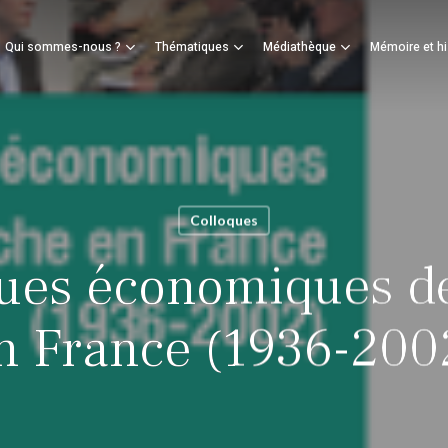
Panier
Qui sommes-nous ?
Thématiques
Médiathèque
Mémoire et hi
mer
Colloques
ques économiques d
n France (1936-200