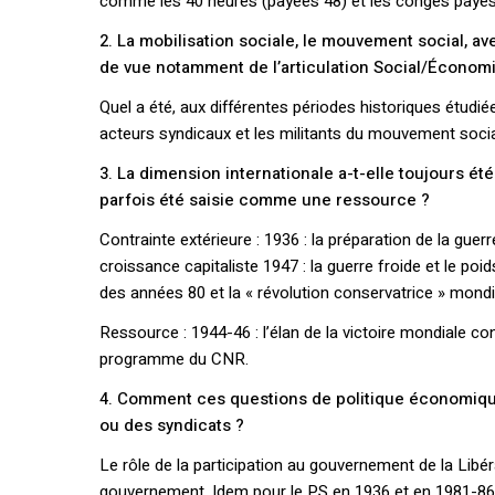
comme les 40 heures (payées 48) et les congés payés
2. La mobilisation sociale, le mouvement social, av
de vue notamment de l’articulation Social/Économ
Quel a été, aux différentes périodes historiques étudi
acteurs syndicaux et les militants du mouvement socia
3. La dimension internationale a-t-elle toujours é
parfois été saisie comme une ressource ?
Contrainte extérieure : 1936 : la préparation de la guer
croissance capitaliste 1947 : la guerre froide et le poi
des années 80 et la « révolution conservatrice » mondi
Ressource : 1944-46 : l’élan de la victoire mondiale con
programme du CNR.
4. Comment ces questions de politique économique
ou des syndicats ?
Le rôle de la participation au gouvernement de la Libé
gouvernement. Idem pour le PS en 1936 et en 1981-86. 