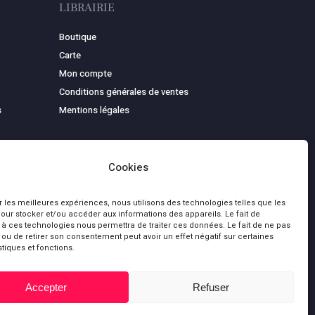
LIBRAIRIE
Boutique
Carte
Mon compte
Conditions générales de ventes
s
Mentions légales
Cookies
ir les meilleures expériences, nous utilisons des technologies telles que les
our stocker et/ou accéder aux informations des appareils. Le fait de
 à ces technologies nous permettra de traiter ces données. Le fait de ne pas
 ou de retirer son consentement peut avoir un effet négatif sur certaines
stiques et fonctions.
0,00
€
bluesky
facebook
youtube
Accepter
Refuser
 le panier
Commander