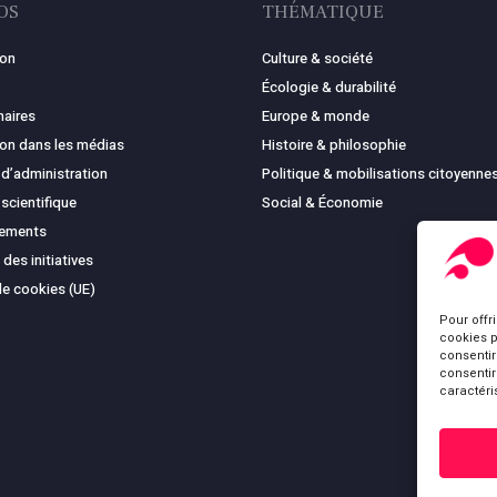
OS
THÉMATIQUE
ion
Culture & société
Écologie & durabilité
naires
Europe & monde
ion dans les médias
Histoire & philosophie
 d’administration
Politique & mobilisations citoyenne
 scientifique
Social & Économie
cements
 des initiatives
de cookies (UE)
Pour offr
cookies p
consentir
consentir
caractéri
Sous-total :
Voir