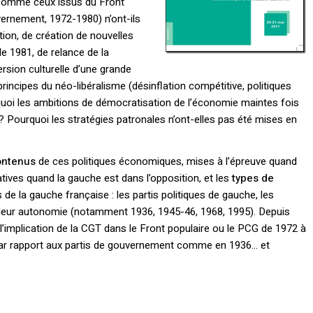
comme ceux issus du Front
rnement, 1972-1980) n’ont-ils
ation, de création de nouvelles
 de 1981, de relance de la
rsion culturelle d’une grande
rincipes du néo-libéralisme (désinflation compétitive, politiques
urquoi les ambitions de démocratisation de l’économie maintes fois
s ? Pourquoi les stratégies patronales n’ont-elles pas été mises en
ontenus
de ces politiques économiques, mises à l’épreuve quand
ives quand la gauche est dans l’opposition, et les
types de
 de la gauche française : les partis politiques de gauche, les
 leur autonomie (notamment 1936, 1945-46, 1968, 1995). Depuis
l’implication de la CGT dans le Front populaire ou le PCG de 1972 à
s par rapport aux partis de gouvernement comme en 1936… et