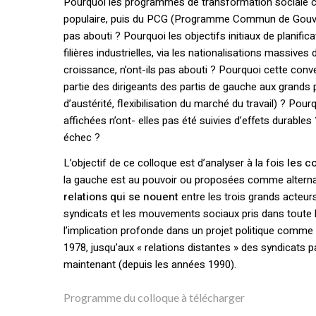
Pourquoi les programmes de transformation sociale 
populaire, puis du PCG (Programme Commun de Gouve
pas abouti ? Pourquoi les objectifs initiaux de planific
filières industrielles, via les nationalisations massives
croissance, n’ont-ils pas abouti ? Pourquoi cette conve
partie des dirigeants des partis de gauche aux grands p
d’austérité, flexibilisation du marché du travail) ? Po
affichées n’ont- elles pas été suivies d’effets durable
échec ?
L’objectif de ce colloque est d’analyser à la fois
les c
la gauche est au pouvoir ou proposées comme alternat
relations qui se nouent
entre les trois grands acteurs
syndicats et les mouvements sociaux pris dans toute
l’implication profonde dans un projet politique comme 
1978, jusqu’aux « relations distantes » des syndicat
maintenant (depuis les années 1990).
Programme du colloque à télécharger