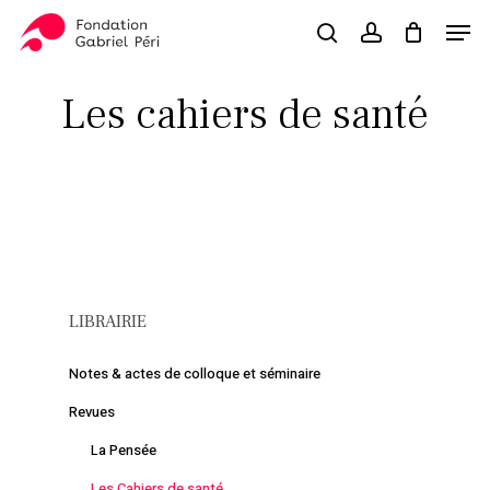
Skip
Men
to
search
account
Close
Panier
Cart
main
Close
content
Menu
Les cahiers de santé
LIBRAIRIE
Notes & actes de colloque et séminaire
Revues
La Pensée
Les Cahiers de santé