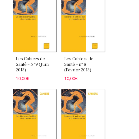
Votre panier est vide.
Retourner à la
librairie
Les Cahiers de
Les Cahiers de
Santé – N°9 (Juin
Santé – n° 8
2013)
(Février 2013)
10,00
€
10,00
€