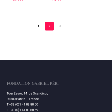
10,00
€
1
2
3
FONDATION GABRIEL PÉRI
Tour Essor, 14 rue Scandicci,
93500 Pantin – France
T
+33 (0)1 41 83 88 50
F
+33 (0)1 41 83 88 59