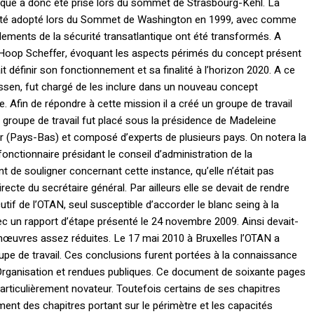
ique a donc été prise lors du sommet de Strasbourg-Kehl. La
t été adopté lors du Sommet de Washington en 1999, avec comme
ements de la sécurité transatlantique ont été transformés. A
e Hoop Scheffer, évoquant les aspects périmés du concept présent
it définir son fonctionnement et sa finalité à l’horizon 2020. A ce
, fut chargé de les inclure dans un nouveau concept
 Afin de répondre à cette mission il a créé un groupe de travail
groupe de travail fut placé sous la présidence de Madeleine
r (Pays-Bas) et composé d’experts de plusieurs pays. On notera la
nctionnaire présidant le conseil d’administration de la
t de souligner concernant cette instance, qu’elle n’était pas
ecte du secrétaire général. Par ailleurs elle se devait de rendre
if de l’OTAN, seul susceptible d’accorder le blanc seing à la
ec un rapport d’étape présenté le 24 novembre 2009. Ainsi devait-
manœuvres assez réduites. Le 17 mai 2010 à Bruxelles l’OTAN a
oupe de travail. Ces conclusions furent portées à la connaissance
rganisation et rendues publiques. Ce document de soixante pages
 particulièrement novateur. Toutefois certains de ses chapitres
ment des chapitres portant sur le périmètre et les capacités