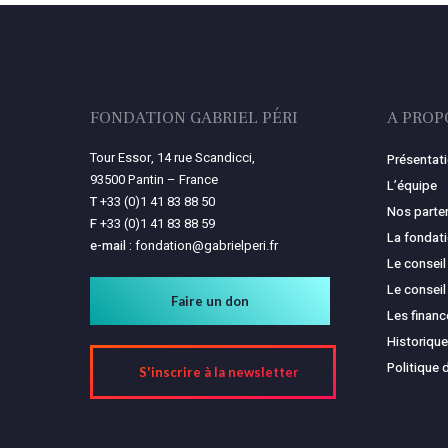
FONDATION GABRIEL PÉRI
A PROP
Tour Essor, 14 rue Scandicci,
Présentat
93500 Pantin – France
L’équipe
T
+33 (0)1 41 83 88 50
Nos parte
F
+33 (0)1 41 83 88 59
La fondat
e-mail :
fondation@gabrielperi.fr
Le conseil
Le conseil
Faire un don
Les finan
Historique
Politique 
S'inscrire à la newsletter