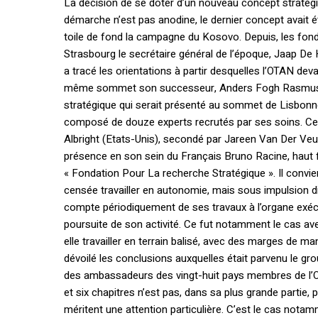
La décision de se doter d’un nouveau concept stratég
démarche n’est pas anodine, le dernier concept avai
toile de fond la campagne du Kosovo. Depuis, les fond
Strasbourg le secrétaire général de l’époque, Jaap D
a tracé les orientations à partir desquelles l’OTAN deva
même sommet son successeur, Anders Fogh Rasmussen
stratégique qui serait présenté au sommet de Lisbonne.
composé de douze experts recrutés par ses soins. Ce 
Albright (Etats-Unis), secondé par Jareen Van Der Veu
présence en son sein du Français Bruno Racine, haut fo
« Fondation Pour La recherche Stratégique ». Il convien
censée travailler en autonomie, mais sous impulsion dir
compte périodiquement de ses travaux à l’organe exécut
poursuite de son activité. Ce fut notamment le cas av
elle travailler en terrain balisé, avec des marges de 
dévoilé les conclusions auxquelles était parvenu le gr
des ambassadeurs des vingt-huit pays membres de l’O
et six chapitres n’est pas, dans sa plus grande partie,
méritent une attention particulière. C’est le cas notam