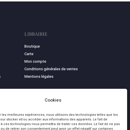
LIBRAIRIE
Boutique
Carte
Mon compte
Conditions générales de ventes
s
Mentions légales
Cookies
ir les meilleures expériences, nous utilisons des technologies telles que les
our stocker et/ou accéder aux informations des appareils. Le fait de
 à ces technologies nous permettra de traiter ces données. Le fait de ne pas
 ou de retirer son consentement peut avoir un effet négatif sur certaines