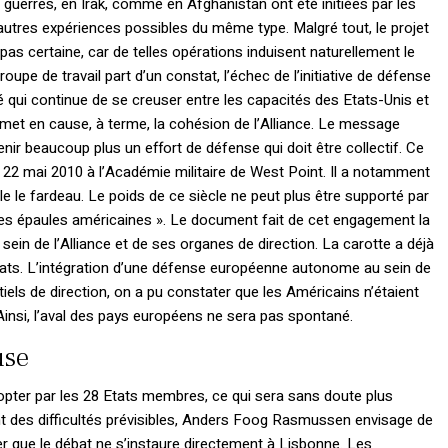
es guerres, en Irak, comme en Afghanistan ont été initiées par les
autres expériences possibles du même type. Malgré tout, le projet
t pas certaine, car de telles opérations induisent naturellement le
upe de travail part d’un constat, l’échec de l’initiative de défense
qui continue de se creuser entre les capacités des Etats-Unis et
 remet en cause, à terme, la cohésion de l’Alliance. Le message
nir beaucoup plus un effort de défense qui doit être collectif. Ce
22 mai 2010 à l’Académie militaire de West Point. Il a notamment
e le fardeau. Le poids de ce siècle ne peut plus être supporté par
ules épaules américaines ». Le document fait de cet engagement la
in de l’Alliance et de ses organes de direction. La carotte a déjà
ltats. L’intégration d’une défense européenne autonome au sein de
tiels de direction, on a pu constater que les Américains n’étaient
 Ainsi, l’aval des pays européens ne sera pas spontané.
use
 adopter par les 28 Etats membres, ce qui sera sans doute plus
ent des difficultés prévisibles, Anders Foog Rasmussen envisage de
ter que le débat ne s’instaure directement à Lisbonne. Les