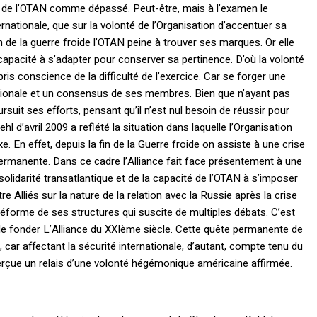
on de l’OTAN comme dépassé. Peut-être, mais à l’examen le
nationale, que sur la volonté de l’Organisation d’accentuer sa
in de la guerre froide l’OTAN peine à trouver ses marques. Or elle
 capacité à s’adapter pour conserver sa pertinence. D’où la volonté
is conscience de la difficulté de l’exercice. Car se forger une
tionale et un consensus de ses membres. Bien que n’ayant pas
ursuit ses efforts, pensant qu’il n’est nul besoin de réussir pour
d’avril 2009 a reflété la situation dans laquelle l’Organisation
. En effet, depuis la fin de la Guerre froide on assiste à une crise
permanente. Dans ce cadre l’Alliance fait face présentement à une
la solidarité transatlantique et de la capacité de l’OTAN à s’imposer
e Alliés sur la nature de la relation avec la Russie après la crise
 réforme de ses structures qui suscite de multiples débats. C’est
de fonder L’Alliance du XXIème siècle. Cette quête permanente de
e, car affectant la sécurité internationale, d’autant, compte tenu du
perçue un relais d’une volonté hégémonique américaine affirmée.