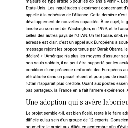
majeure de type article 5 pour les dix ans à venir ». L
Etats-Unis. Les inquiétudes s’expriment concernant d’
appelle à la cohésion de l’Alliance. Cette dernière n’es
développement de nouvelles capacités. À ce sujet, le gro
lancée au sommet de Washington, en 1999, et le fossé 
celles des autres pays de l’OTAN. Un tel fossé, dit-il,
adressé est clair, c’est un appel aux Européens à soute
message rejoint les propos tenus par Barak Obama, le 
déclaré « l’Amérique n’a plus les moyens d’assurer seul
nos seuls soldats, il ne peut être supporté par les se
condition d’une présence renforcée des Européens au se
été utilisée dans un passé récent et pour peu de résu
l’Otan n’apparaît plus crédible. Quant aux postes essen
pas partageux, la France en a fait l’amère expérience.
Une adoption qui s’avère laborie
Le projet semble-t-il, est bien ficelé, reste à le faire
difficile qu’au sein d’un groupe de 12 experts. Consci
soumettre le projet aux Alliés en septembre afin d’évi