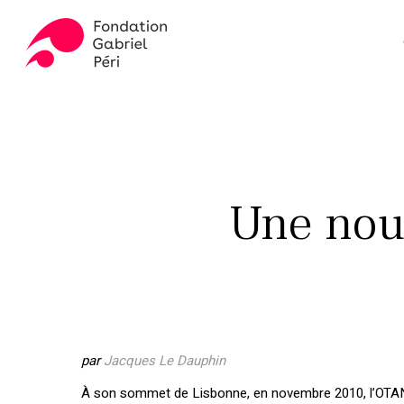
Skip
to
main
content
Appuyez sur ENTER pour rechercher ou ESC pour fer
Une nouv
par
Jacques Le Dauphin
À son sommet de Lisbonne, en novembre 2010, l’OTAN 