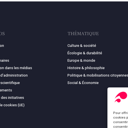
OS
THÉMATIQUE
ion
Culture & société
Écologie & durabilité
naires
Europe & monde
ion dans les médias
Histoire & philosophie
 d’administration
Politique & mobilisations citoyenne
 scientifique
Social & Économie
cements
 des initiatives
de cookies (UE)
Pour offr
cookies p
consentir
consentir