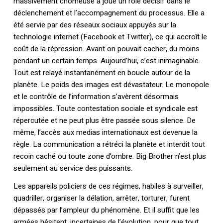
massivement chômeuse a joué un rôle décisif dans le
déclenchement et l’accompagnement du processus. Elle a
été servie par des réseaux sociaux appuyés sur la
technologie internet (Facebook et Twitter), ce qui accroît le
coût de la répression. Avant on pouvait cacher, du moins
pendant un certain temps. Aujourd’hui, c’est inimaginable.
Tout est relayé instantanément en boucle autour de la
planète. Le poids des images est dévastateur. Le monopole
et le contrôle de l’information s’avèrent désormais
impossibles. Toute contestation sociale et syndicale est
répercutée et ne peut plus être passée sous silence. De
même, l’accès aux medias internationaux est devenue la
règle. La communication a rétréci la planète et interdit tout
recoin caché ou toute zone d’ombre. Big Brother n’est plus
seulement au service des puissants.
Les appareils policiers de ces régimes, habiles à surveiller,
quadriller, organiser la délation, arrêter, torturer, furent
dépassés par l’ampleur du phénomène. Et il suffit que les
armées hésitent, incertaines de l’évolution, pour que tout