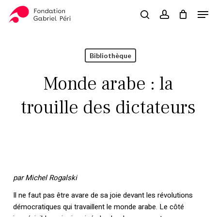
Skip
Men
to
search
account
Close
Panier
Cart
main
Close
content
Menu
Bibliothèque
Monde arabe : la
trouille des dictateurs
par
Michel Rogalski
Il ne faut pas être avare de sa joie devant les révolutions
démocratiques qui travaillent le monde arabe. Le côté