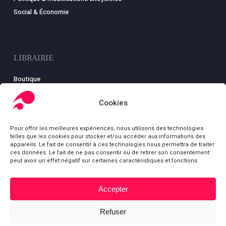
Social & Économie
LIBRAIRIE
Boutique
Carte
Cookies
Mon compte
Conditions générales de ventes
Pour offrir les meilleures expériences, nous utilisons des technologies
Mentions légales
telles que les cookies pour stocker et/ou accéder aux informations des
appareils. Le fait de consentir à ces technologies nous permettra de traiter
ces données. Le fait de ne pas consentir ou de retirer son consentement
peut avoir un effet négatif sur certaines caractéristiques et fonctions.
© Fondation Gabriel Péri
Accepter
Sous-total :
0,00
€
bluesky
facebook
youtube
Refuser
Voir le panier
Commander