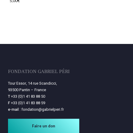
5,00
€
Votre panier est vide.
Retourner à la
librairie
FONDATION GABRIEL PÉRI
Tour Essor, 14 rue Scandicci,
93500 Pantin – France
T
+33 (0)1 41 83 88 50
F
+33 (0)1 41 83 88 59
e-mail :
fondation@gabrielperi.fr
Faire un don