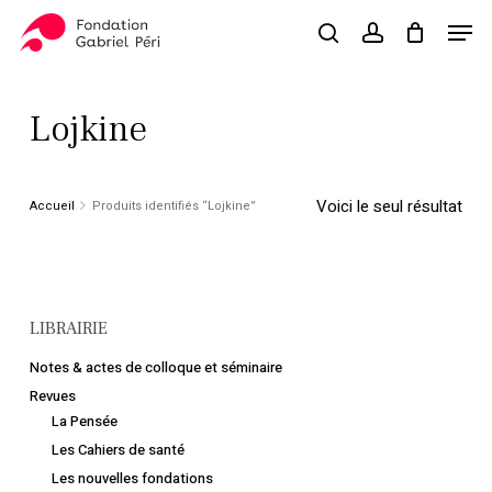
Skip
Men
to
search
account
Close
Panier
Cart
main
Close
content
Menu
Lojkine
Voici le seul résultat
Accueil
Produits identifiés “Lojkine”
LIBRAIRIE
Notes & actes de colloque et séminaire
Revues
La Pensée
Les Cahiers de santé
Les nouvelles fondations