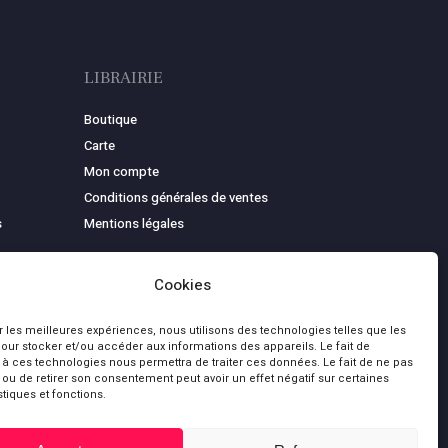
LIBRAIRIE
Boutique
Carte
Mon compte
Conditions générales de ventes
s
Mentions légales
Cookies
ir les meilleures expériences, nous utilisons des technologies telles que les
our stocker et/ou accéder aux informations des appareils. Le fait de
 à ces technologies nous permettra de traiter ces données. Le fait de ne pas
 ou de retirer son consentement peut avoir un effet négatif sur certaines
stiques et fonctions.
0,00
€