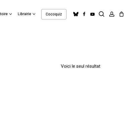
search
account
Close
bluesky
facebook
youtube
toire
Librairie
Cocoquiz
Cart
Voici le seul résultat