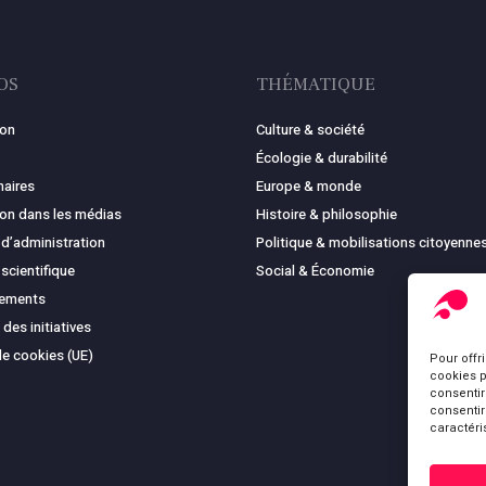
OS
THÉMATIQUE
ion
Culture & société
Écologie & durabilité
naires
Europe & monde
ion dans les médias
Histoire & philosophie
 d’administration
Politique & mobilisations citoyenne
 scientifique
Social & Économie
cements
 des initiatives
de cookies (UE)
Pour offr
cookies p
consentir
consentir
caractéri
Sous-total :