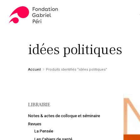
Skip
to
main
content
Appuyez sur ENTER pour rechercher ou ESC pour fer
idées politiques
Accueil
Produits identifiés “idées politiques”
LIBRAIRIE
Notes & actes de colloque et séminaire
Revues
La Pensée
Les Cahiers de santé