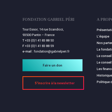
FONDATION GABRIEL PÉRI
A PROP
Tour Essor, 14 rue Scandicci,
Présentat
93500 Pantin – France
L’équipe
T
+33 (0)1 41 83 88 50
Nos parte
F
+33 (0)1 41 83 88 59
La fondat
e-mail :
fondation@gabrielperi.fr
Le conseil
Le conseil
Faire un don
Les finan
Historique
Politique 
S'inscrire à la newsletter