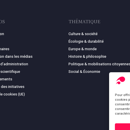
OS
THÉMATIQUE
ion
Culture & société
Écologie & durabilité
naires
Europe & monde
ion dans les médias
Histoire & philosophie
 d’administration
Politique & mobilisations citoyenne
 scientifique
Social & Économie
cements
 des initiatives
de cookies (UE)
Pour offr
cookies p
consentir
consentir
caractéri
Sous-total :