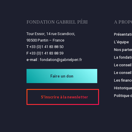
FONDATION GABRIEL PÉRI
A PROP
Tour Essor, 14 rue Scandicci,
Présentat
93500 Pantin – France
L’équipe
T
+33 (0)1 41 83 88 50
Nos parte
F
+33 (0)1 41 83 88 59
La fondat
e-mail :
fondation@gabrielperi.fr
Le conseil
Le conseil
Faire un don
Les finan
Historique
Politique 
S'inscrire à la newsletter