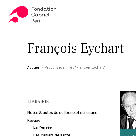
Skip
to
main
content
Appuyez sur ENTER pour rechercher ou ESC pour fer
François Eychart
Accueil
Produits identifiés “François Eychart”
LIBRAIRIE
Notes & actes de colloque et séminaire
Revues
La Pensée
Les Cahiers de santé