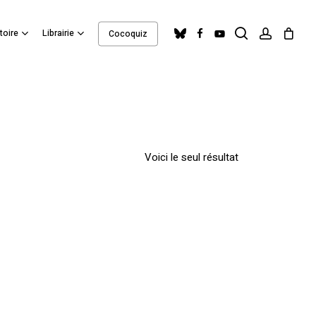
search
account
Close
bluesky
facebook
youtube
toire
Librairie
Cocoquiz
Cart
Voici le seul résultat