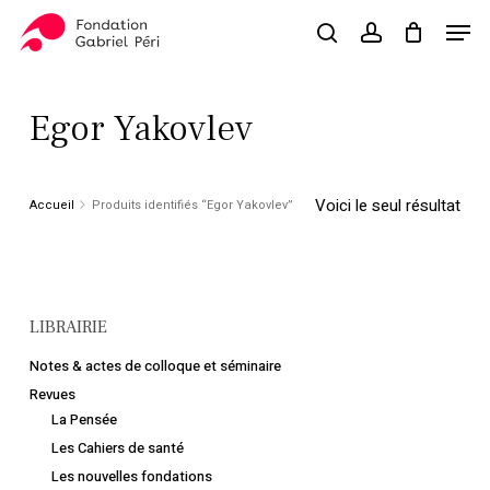
Skip
Men
to
search
account
Close
Panier
Cart
main
Close
content
Menu
Egor Yakovlev
Voici le seul résultat
Accueil
Produits identifiés “Egor Yakovlev”
LIBRAIRIE
Notes & actes de colloque et séminaire
Revues
La Pensée
Les Cahiers de santé
Les nouvelles fondations