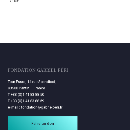
7,00
€
Votre panier est vide.
Retourner à la
librairie
FONDATION GABRIEL PÉRI
Tour Essor, 14 rue Scandicci,
93500 Pantin – France
T
+33 (0)1 41 83 88 50
F
+33 (0)1 41 83 88 59
e-mail :
fondation@gabrielperi.fr
Faire un don