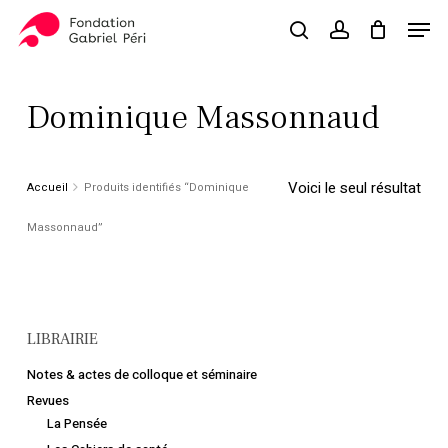
Skip
Men
to
search
account
Close
Panier
Cart
main
Close
content
Menu
Dominique Massonnaud
Voici le seul résultat
Accueil
Produits identifiés “Dominique
Massonnaud”
LIBRAIRIE
Notes & actes de colloque et séminaire
Revues
La Pensée