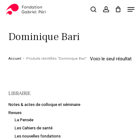
Skip
Men
to
search
account
Close
Panier
Cart
main
Close
content
Menu
Dominique Bari
Voici le seul résultat
Accueil
Produits identifiés “Dominique Bari”
LIBRAIRIE
Notes & actes de colloque et séminaire
Revues
La Pensée
Les Cahiers de santé
Les nouvelles fondations