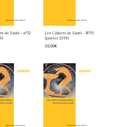
ancien
rs de Santé – n°32
Les Cahiers de Santé – N°31
9)
(janvier 2019)
10,00
€