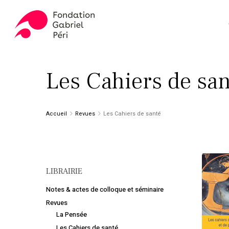
Skip
to
main
content
Appuyez sur ENTER pour rechercher ou ESC pour fer
Les Cahiers de sa
Accueil
Revues
Les Cahiers de santé
LIBRAIRIE
Notes & actes de colloque et séminaire
Revues
La Pensée
Les Cahiers de santé