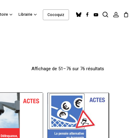
search
account
Close
bluesky
facebook
youtube
toire
Librairie
Cocoquiz
Cart
Trié
Affichage de 51–76 sur 76 résultats
du
plus
récent
au
plus