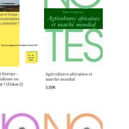
t Europe :
Agricultures africaines et
ialisme ou
marché mondial
at ? (Dakar 2)
5,00
€
Votre panier est vide.
Retourner à la librairie