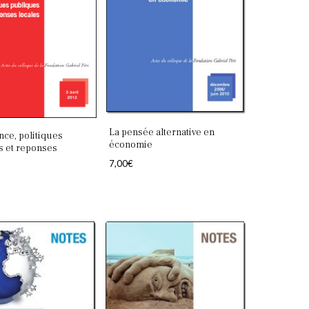
ancien
La pensée alternative en
ce, politiques
économie
s et reponses
7,00
€