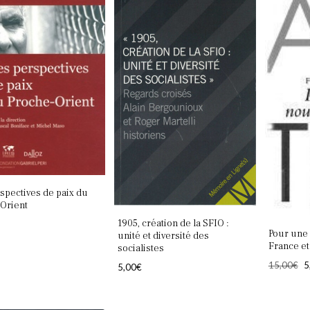
spectives de paix du
Orient
1905, création de la SFIO :
Pour une 
unité et diversité des
France et
socialistes
L
15,00
€
5
5,00
€
p
in
é