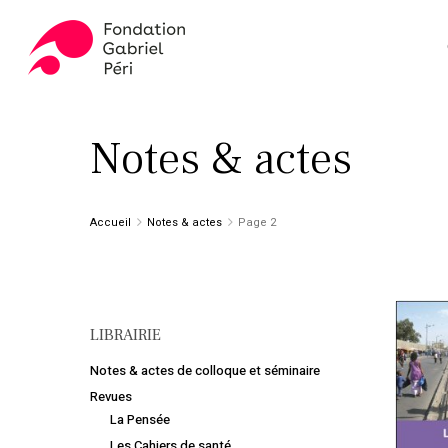
Skip
to
main
content
Appuyez sur ENTER pour rechercher ou ESC pour fer
Notes & actes
Accueil
Notes & actes
Page 2
LIBRAIRIE
Notes & actes de colloque et séminaire
Revues
La Pensée
Les Cahiers de santé