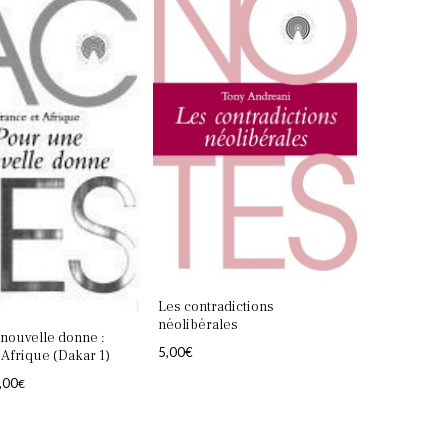
Les contradictions
néolibérales
nouvelle donne :
5,00
€
 Afrique (Dakar 1)
e
Le
,00
€
rix
prix
itial
actuel
tait :
est :