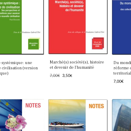
Marché(s) société(s), histoire
e systémique: une
Du mondia
et devenir de l’humanité
 civilisation (version
réforme d
que)
territoria
Le
Le
7,00
€
3,50
€
prix
prix
7,00
€
initial
actuel
était :
est :
7,00€.
3,50€.