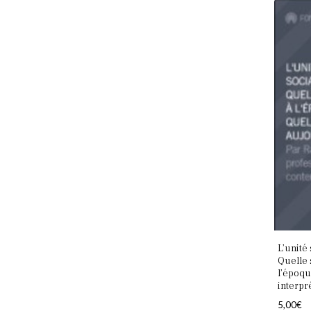
L’unité 
Quelle 
l’époqu
interpr
5,00
€