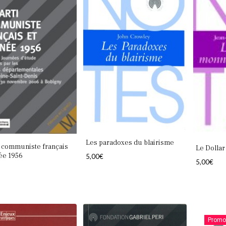
Les paradoxes du blairisme
i communiste français
Le Dolla
née 1956
5,00
€
5,00
€
Promo 