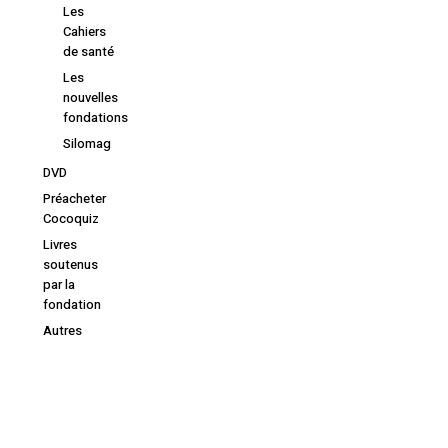
Les
Cahiers
de santé
Les
nouvelles
fondations
Silomag
DVD
Préacheter
Cocoquiz
Livres
soutenus
par la
fondation
Autres