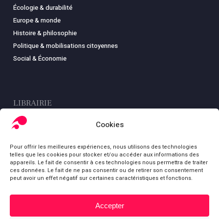
Écologie & durabilité
Europe & monde
Histoire & philosophie
Politique & mobilisations citoyennes
Social & Économie
LIBRAIRIE
Boutique
Cookies
Carte
Pour offrir les meilleures expériences, nous utilisons des technologies
Mon compte
telles que les cookies pour stocker et/ou accéder aux informations des
Conditions générales de ventes
appareils. Le fait de consentir à ces technologies nous permettra de traiter
ces données. Le fait de ne pas consentir ou de retirer son consentement
Mentions légales
peut avoir un effet négatif sur certaines caractéristiques et fonctions.
Accepter
Sous-total :
0,00
€