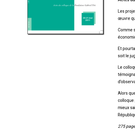
Les proje
œuvre qua
Comme si,
économiqu
Et pourta
soit le j
Le colloq
témoignag
d’observa
Alors que
colloque 
mieux sai
Républiqu
275 page