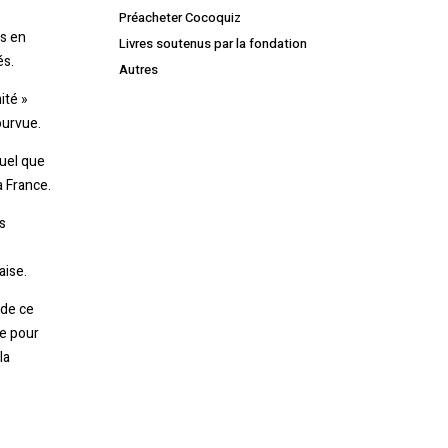
Préacheter Cocoquiz
es en
Livres soutenus par la fondation
és.
Autres
ité »
ourvue.
quel que
a France.
s
aise.
Votre panier est vide.
 de ce
de pour
la
Retourner à la librairie