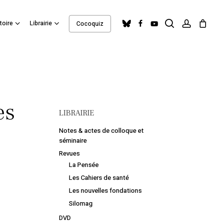
search
account
Close
bluesky
facebook
youtube
toire
Librairie
Cocoquiz
Cart
es
LIBRAIRIE
Notes & actes de colloque et
séminaire
Revues
La Pensée
Les Cahiers de santé
Les nouvelles fondations
Silomag
DVD