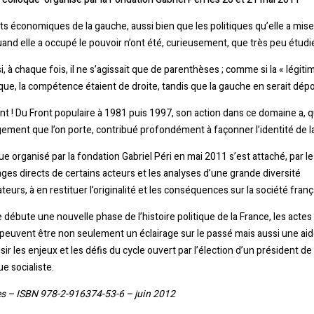
ts économiques de la gauche, aussi bien que les politiques qu’elle a mis
nd elle a occupé le pouvoir n’ont été, curieusement, que très peu étudi
 à chaque fois, il ne s’agissait que de parenthèses ; comme si la « légitim
e, la compétence étaient de droite, tandis que la gauche en serait dép
nt ! Du Front populaire à 1981 puis 1997, son action dans ce domaine a, 
ugement que l’on porte, contribué profondément à façonner l’identité de l
ue organisé par la fondation Gabriel Péri en mai 2011 s’est attaché, par le
es directs de certains acteurs et les analyses d’une grande diversité
teurs, à en restituer l’originalité et les conséquences sur la société franç
 débute une nouvelle phase de l’histoire politique de la France, les actes
peuvent être non seulement un éclairage sur le passé mais aussi une ai
sir les enjeux et les défis du cycle ouvert par l’élection d’un président de 
e socialiste.
s – ISBN 978-2-916374-53-6 – juin 2012