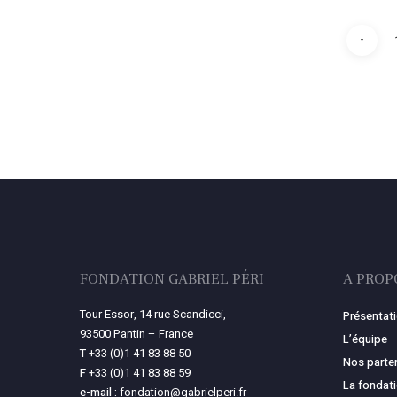
FONDATION GABRIEL PÉRI
A PROP
Tour Essor, 14 rue Scandicci,
Présentat
93500 Pantin – France
L’équipe
T
+33 (0)1 41 83 88 50
Nos parte
F
+33 (0)1 41 83 88 59
La fondat
e-mail :
fondation@gabrielperi.fr