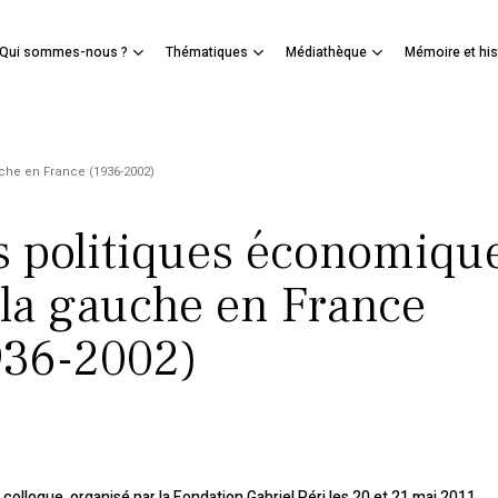
Panier
Qui sommes-nous ?
Thématiques
Médiathèque
Mémoire et his
mer
che en France (1936-2002)
s politiques économiqu
 la gauche en France
936-2002)
 colloque
organisé par la Fondation Gabriel Péri les 20 et 21 mai 2011