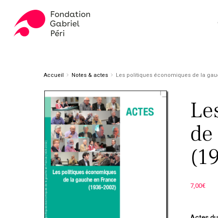
Skip
to
main
content
Appuyez sur ENTER pour rechercher ou ESC pour fer
Accueil
Notes & actes
Les politiques économiques de la gau
Le
de
(1
7,00
€
Actes du