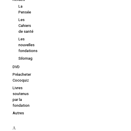
La
Pensée
Les
Cahiers
de santé
Les
nouvelles
fondations
Silomag
DVD
Préacheter
Cocoquiz
Livres
soutenus
par la
fondation
Autres
A