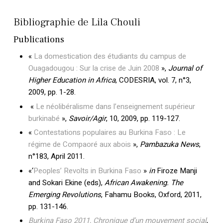
Bibliographie de Lila Chouli
Publications
«
La domestication des étudiants du campus de
Ouagadougou : Sur la crise de Juin 2008
»,
Journal of
Higher Education in Africa
, CODESRIA, vol. 7, n°3,
2009, pp. 1-28.
«
Le néolibéralisme dans l’enseignement supérieur
burkinabé
»,
Savoir/Agir
, 10, 2009, pp. 119-127.
«
Contestations populaires au Burkina Faso : Le
régime de Compaoré aux abois
»,
Pambazuka News
,
n°183, April 2011.
«‘
Peoples’ Revolts in Burkina Faso
»
in
Firoze Manji
and Sokari Ekine (eds),
African
Awakening. The
Emerging Revolutions
, Fahamu Books, Oxford, 2011,
pp. 131-146.
Burkina Faso 2011, Chronique d’un mouvement social
,