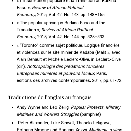
« L’insurrection populaire et la Transition au Burkina
Faso »,
Review of African Political
Economy
, 2015, Vol. 42, No. 143, pp. 148–155.
« The popular uprising in Burkina Faso and the
Transition »,
Review of African Political
Votre panier est vide.
Economy
, 2015, Vol. 42, No. 144, pp. 325–333.
« “Toronto” comme sujet politique. Logique financière
Retourner à la
librairie
et violences sur le site minier de Kadaba (Mali) », avec
Alain Denault et Michèle Leclerc-Olive, in Leclerc-Olive
(dir.),
Anthropologie des prédations foncières.
Entreprises minières et pouvoirs locaux
, Paris,
éditions des archives contemporaines, 2017, pp. 61-72.
Traductions de l’anglais au français
Andy Wynne and Leo Zeilig,
Popular Protests, Military
Mutinies and Workers Struggles
(pamphlet)
Peter Alexander, Luke Sinwell, Thapelo Lekgowa,
Botsang Mmope and Bongani Xezwi,
Marikana: a view