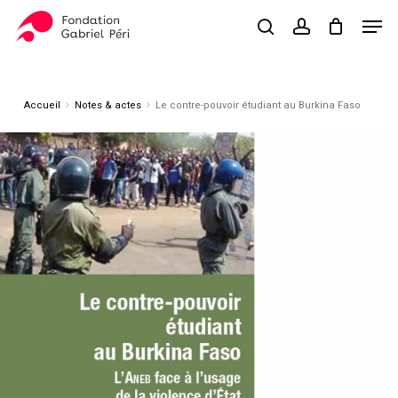
Skip
Men
to
search
account
Close
Panier
Cart
main
Close
content
Menu
Accueil
Notes & actes
Le contre-pouvoir étudiant au Burkina Faso