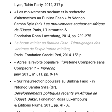
Lyon, Tahin Party, 2012, 317 p.
« Les mouvements sociaux et la recherche
d’alternatives au Burkina Faso »
in
Ndongo
Samba Sylla (ed),
Les mouvements sociaux en Afrique
de l’Ouest
, Paris, L’Harmattan &
Fondation Rosa Luxemburg, 2014, pp. 239-275.
Le boom minier au Burkina Faso. Témoignages des
victimes de l’exploitation minière
,
Paris, Fondation Gabriel Peri, 2014, 156 p.
« Après la révolte populaire : “Système Compaoré sans
Compaoré” ? »,
Inprecor
,
janv. 2015, n° 611, pp. 9-14.
« Sur l’insurrection populaire au Burkina Faso » in
Ndongo Samba Sylla (dir),
Développements politiques récents en Afrique de
l’Ouest
, Dakar, Fondation Rosa Luxembourg
& Éditions Plume, 2015, pp. 41-56.