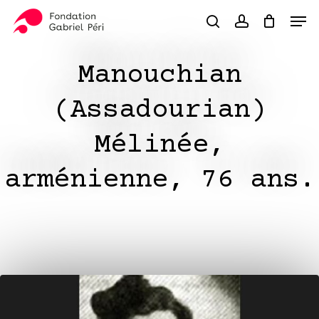
Skip
Men
to
search
account
Close
Panier
Cart
main
Close
content
Menu
Manouchian
(Assadourian)
Mélinée,
arménienne, 76 ans.