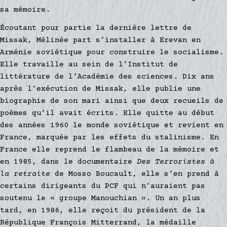
sa mémoire.
Écoutant pour partie la dernière lettre de
Missak, Mélinée part s’installer à Erevan en
Arménie soviétique pour construire le socialisme.
Elle travaille au sein de l’Institut de
littérature de l’Académie des sciences. Dix ans
après l’exécution de Missak, elle publie une
biographie de son mari ainsi que deux recueils de
poèmes qu’il avait écrits. Elle quitte au début
des années 1960 le monde soviétique et revient en
France, marquée par les effets du stalinisme. En
France elle reprend le flambeau de la mémoire et
en 1985, dans le documentaire
Des Terroristes à
Votre panier est vide.
la retraite
de Mosso Boucault, elle s’en prend à
certains dirigeants du PCF qui n’auraient pas
Retourner à la
librairie
soutenu le « groupe Manouchian ». Un an plus
tard, en 1986, elle reçoit du président de la
République François Mitterrand, la médaille