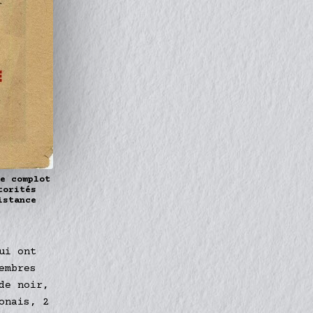
Le complot
torités
istance
ui ont
embres
de noir,
onais, 2