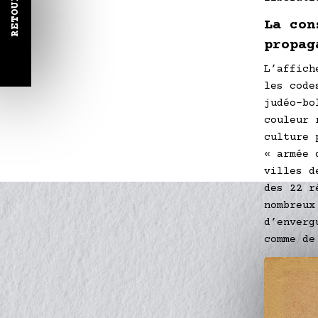
RETOUR
La con
propag
L’affich
les code
judéo-bo
couleur 
culture 
« armée 
villes d
des 22 r
nombreux
d’enverg
comme de