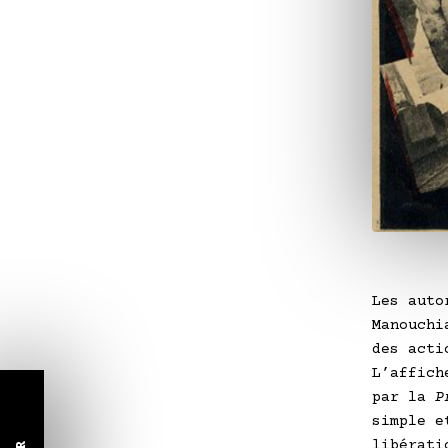
Les auto
Manouchi
des acti
L’affich
par la
P
simple e
libérati