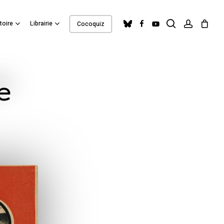
search
account
Close
bluesky
facebook
youtube
toire
Librairie
Cocoquiz
Cart
e