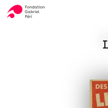
Skip
to
main
content
Appuyez sur ENTER pour rechercher ou ESC pour fer