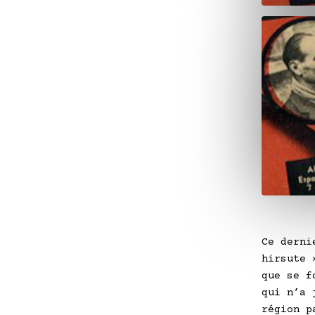
Ce derni
hirsute 
que se f
qui n’a 
région p