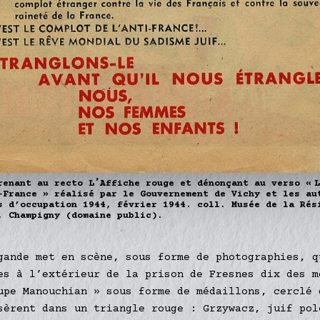
renant au recto LʼAffiche rouge et dénonçant au verso « 
-France » réalisé par le Gouvernement de Vichy et les au
s d’occupation 1944, février 1944.
coll. Musée de la Rés
, Champigny (domaine public)
.
gande met en scène, sous forme de photographies, q
es à l’extérieur de la prison de Fresnes dix des m
upe Manouchian » sous forme de médaillons, cerclé 
sèrent dans un triangle rouge : Grzywacz, juif pol