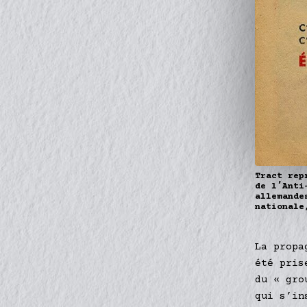
Tract rep
de lʼAnti
allemande
nationale
La propa
été pris
du « gro
qui s’in